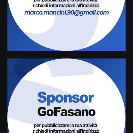
3
6 Agosto 2026 08:00
Cura dei beni comuni e
cittadinanza attiva: online
l’avviso per la gestione
condivisa della Villetta di
4
Laureto
6 Agosto 2026 06:20
La magia del Minareto e la prima
assoluta de “L’Albergo
Belvedere. Il rapimento”
6 Agosto 2026 06:15
5
Serie D, l’Us Fasano è escluso
dal campionato
5 Agosto 2026 17:30
6