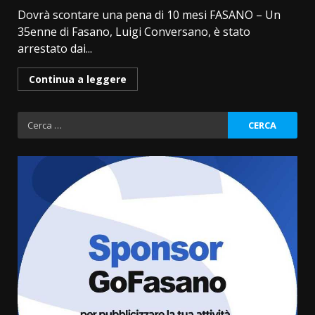
Dovrà scontare una pena di 10 mesi FASANO – Un
35enne di Fasano, Luigi Conversano, è stato
arrestato dai...
Continua a leggere
Ricerca
per:
Grazia Neglia, coordinatrice
cittadina di Fratelli d’Italia,
pronta a tornare in Consiglio
comunale