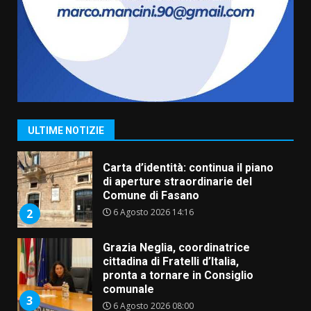
Truffatori in azione nelle
frazioni fasanesi
5 Agosto 2026 11:03
7
Fasanese ferito a colpi di arma
da fuoco
6 Agosto 2026 18:13
1
ULTIME NOTIZIE
Carta d’identità: continua il piano
di aperture straordinarie del
Comune di Fasano
6 Agosto 2026 14:16
2
Grazia Neglia, coordinatrice
cittadina di Fratelli d’Italia,
pronta a tornare in Consiglio
comunale
3
6 Agosto 2026 08:00