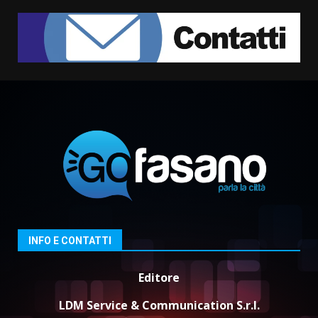
frazioni fasanesi
5 Agosto 2026 11:03
7
Fasanese ferito a colpi di arma
da fuoco
6 Agosto 2026 18:13
1
Carta d’identità: continua il piano
di aperture straordinarie del
Comune di Fasano
6 Agosto 2026 14:16
2
Grazia Neglia, coordinatrice
INFO E CONTATTI
cittadina di Fratelli d’Italia,
pronta a tornare in Consiglio
Editore
comunale
3
6 Agosto 2026 08:00
LDM Service & Communication S.r.l.