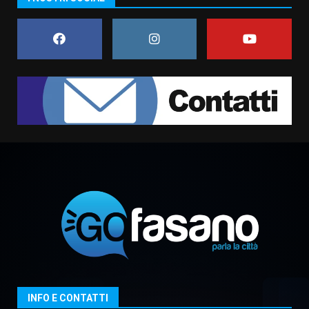
assoluta de “L’Albergo
Belvedere. Il rapimento”
6 Agosto 2026 06:15
7
“I Contestatori: Musica di
Rivoluzione”: nuovo
appuntamento con “Fasano in
Banda”
1
7 Agosto 2026 06:05
US Fasano, Scianaro: “Profonda
amarezza per esclusione dal
campionato di calcio”
7 Agosto 2026 06:00
2
Fasanese ferito a colpi di arma
da fuoco
6 Agosto 2026 18:13
3
INFO E CONTATTI