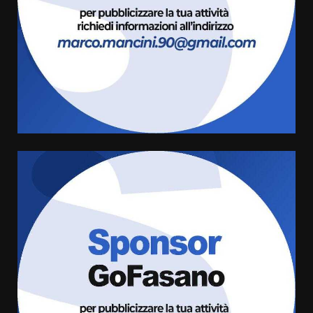
6 Agosto 2026 18:13
3
Carta d’identità: continua il piano
di aperture straordinarie del
Comune di Fasano
6 Agosto 2026 14:16
4
Grazia Neglia, coordinatrice
cittadina di Fratelli d’Italia,
pronta a tornare in Consiglio
comunale
5
6 Agosto 2026 08:00
Cura dei beni comuni e
cittadinanza attiva: online
l’avviso per la gestione
condivisa della Villetta di
6
Laureto
6 Agosto 2026 06:20