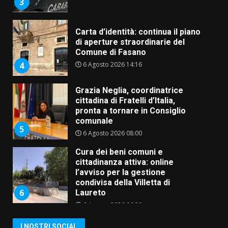
3
Carta d’identità: continua il piano
di aperture straordinarie del
Comune di Fasano
6 Agosto 2026 14:16
4
Grazia Neglia, coordinatrice
cittadina di Fratelli d’Italia,
pronta a tornare in Consiglio
comunale
5
6 Agosto 2026 08:00
Cura dei beni comuni e
cittadinanza attiva: online
l’avviso per la gestione
condivisa della Villetta di
6
Laureto
6 Agosto 2026 06:20
La magia del Minareto e la prima
I NOSTRI SOCIAL