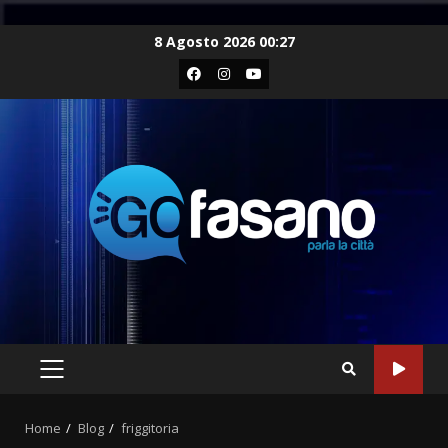
Skip
8 Agosto 2026 00:27
to
Facebook
Instagram
Youtube
content
PRIMARY
MENU
Home
Blog
friggitoria