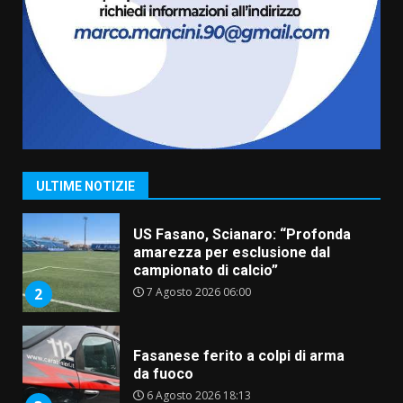
La magia del Minareto e la prima
assoluta de “L’Albergo
Belvedere. Il rapimento”
6 Agosto 2026 06:15
7
“I Contestatori: Musica di
Rivoluzione”: nuovo
appuntamento con “Fasano in
Banda”
1
ULTIME NOTIZIE
7 Agosto 2026 06:05
US Fasano, Scianaro: “Profonda
amarezza per esclusione dal
campionato di calcio”
7 Agosto 2026 06:00
2
Fasanese ferito a colpi di arma
da fuoco
6 Agosto 2026 18:13