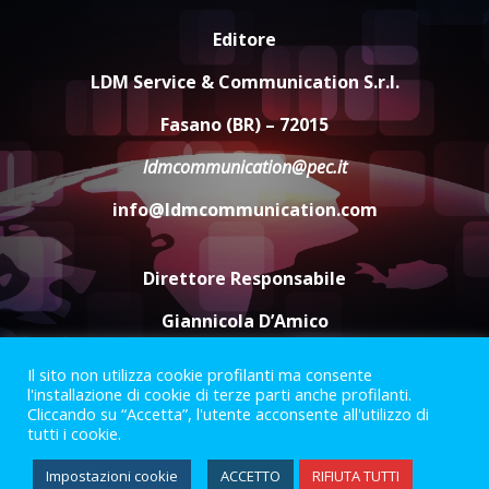
Editore
Carta d’identità: continua il piano
di aperture straordinarie del
LDM Service & Communication S.r.l.
Comune di Fasano
6 Agosto 2026 14:16
4
Fasano (BR) – 72015
ldmcommunication@pec.it
Grazia Neglia, coordinatrice
cittadina di Fratelli d’Italia,
info@ldmcommunication.com
pronta a tornare in Consiglio
comunale
5
6 Agosto 2026 08:00
Direttore Responsabile
Giannicola D’Amico
Il sito non utilizza cookie profilanti ma consente
Termini e Condizioni
Privacy Policy
l'installazione di cookie di terze parti anche profilanti.
Informazioni Legali
Cliccando su “Accetta”, l'utente acconsente all'utilizzo di
tutti i cookie.
Facebook
Instagram
Youtube
Impostazioni cookie
ACCETTO
RIFIUTA TUTTI