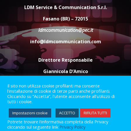
di aperture straordinarie del
LDM Service & Communication S.r.l.
Comune di Fasano
6 Agosto 2026 14:16
4
Fasano (BR) – 72015
ldmcommunication@pec.it
Grazia Neglia, coordinatrice
cittadina di Fratelli d’Italia,
info@ldmcommunication.com
pronta a tornare in Consiglio
comunale
5
6 Agosto 2026 08:00
Direttore Responsabile
Giannicola D’Amico
Il sito non utilizza cookie profilanti ma consente
Termini e Condizioni
Privacy Policy
l'installazione di cookie di terze parti anche profilanti.
Informazioni Legali
Cliccando su “Accetta”, l'utente acconsente all'utilizzo di
tutti i cookie.
Facebook
Instagram
Youtube
Impostazioni cookie
ACCETTO
RIFIUTA TUTTI
Potrete trovare l'informativa completa della Privacy
2023 © Gofasano
|
Powered by
Creativestudio
&
LGC
.
cliccando sul seguente link
Privacy Policy