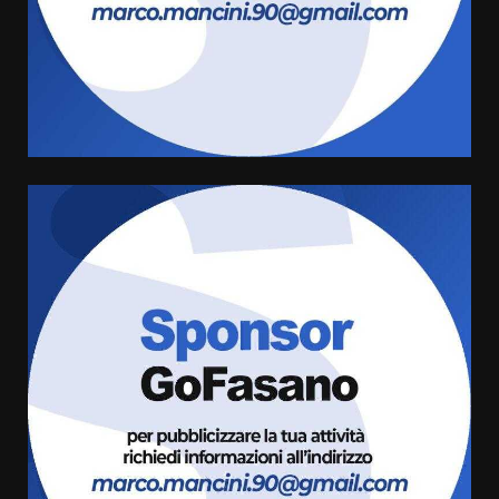
Carta d’identità: continua il piano
di aperture straordinarie del
Comune di Fasano
6 Agosto 2026 14:16
4
Grazia Neglia, coordinatrice
cittadina di Fratelli d’Italia,
pronta a tornare in Consiglio
comunale
5
6 Agosto 2026 08:00
Cura dei beni comuni e
cittadinanza attiva: online
l’avviso per la gestione
condivisa della Villetta di
6
Laureto
6 Agosto 2026 06:20
La magia del Minareto e la prima
assoluta de “L’Albergo