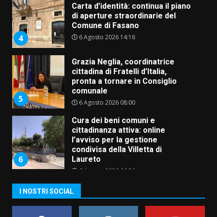
Carta d’identità: continua il piano
di aperture straordinarie del
Comune di Fasano
6 Agosto 2026 14:16
4
Grazia Neglia, coordinatrice
cittadina di Fratelli d’Italia,
pronta a tornare in Consiglio
comunale
5
6 Agosto 2026 08:00
Cura dei beni comuni e
cittadinanza attiva: online
l’avviso per la gestione
condivisa della Villetta di
6
Laureto
6 Agosto 2026 06:20
La magia del Minareto e la prima
I NOSTRI SOCIAL
assoluta de “L’Albergo
Belvedere. Il rapimento”