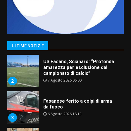
Belvedere. Il rapimento”
6 Agosto 2026 06:15
7
“I Contestatori: Musica di
Rivoluzione”: nuovo
appuntamento con “Fasano in
Banda”
1
ULTIME NOTIZIE
7 Agosto 2026 06:05
US Fasano, Scianaro: “Profonda
amarezza per esclusione dal
campionato di calcio”
7 Agosto 2026 06:00
2
Fasanese ferito a colpi di arma
da fuoco
6 Agosto 2026 18:13
3