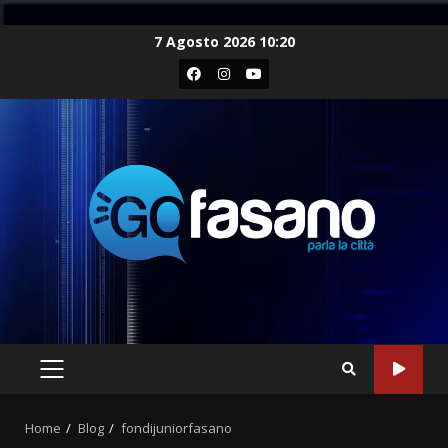
Skip
7 Agosto 2026 10:20
to
Facebook
Instagram
Youtube
content
PRIMARY
MENU
Home
Blog
fondijuniorfasano