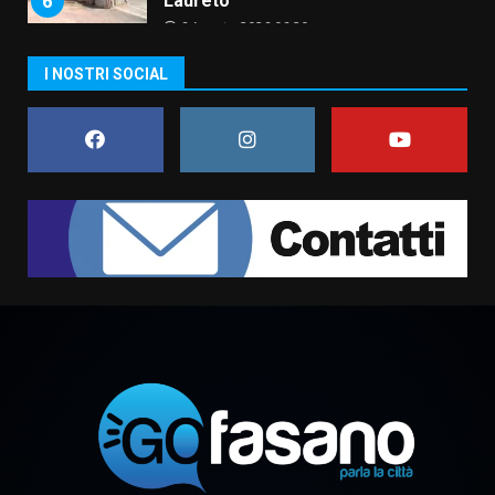
6
Laureto
6 Agosto 2026 06:20
La magia del Minareto e la prima
I NOSTRI SOCIAL
assoluta de “L’Albergo
Belvedere. Il rapimento”
6 Agosto 2026 06:15
7
“I Contestatori: Musica di
Rivoluzione”: nuovo
appuntamento con “Fasano in
Banda”
1
7 Agosto 2026 06:05
US Fasano, Scianaro: “Profonda
amarezza per esclusione dal
campionato di calcio”
7 Agosto 2026 06:00
2
Fasanese ferito a colpi di arma