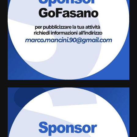
Fasanese ferito a colpi di arma
da fuoco
6 Agosto 2026 18:13
3
Carta d’identità: continua il piano
di aperture straordinarie del
Comune di Fasano
6 Agosto 2026 14:16
4
Grazia Neglia, coordinatrice
cittadina di Fratelli d’Italia,
pronta a tornare in Consiglio
comunale
5
6 Agosto 2026 08:00
Cura dei beni comuni e
cittadinanza attiva: online
l’avviso per la gestione