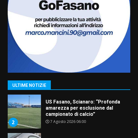
condivisa della Villetta di
6
Laureto
6 Agosto 2026 06:20
La magia del Minareto e la prima
assoluta de “L’Albergo
Belvedere. Il rapimento”
6 Agosto 2026 06:15
7
“I Contestatori: Musica di
Rivoluzione”: nuovo
appuntamento con “Fasano in
Banda”
1
ULTIME NOTIZIE
7 Agosto 2026 06:05
US Fasano, Scianaro: “Profonda
amarezza per esclusione dal
campionato di calcio”
7 Agosto 2026 06:00
2