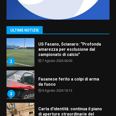
“I Contestatori: Musica di
Rivoluzione”: nuovo
appuntamento con “Fasano in
Banda”
1
ULTIME NOTIZIE
7 Agosto 2026 06:05
US Fasano, Scianaro: “Profonda
amarezza per esclusione dal
campionato di calcio”
7 Agosto 2026 06:00
2
Fasanese ferito a colpi di arma
da fuoco
6 Agosto 2026 18:13
3
Carta d’identità: continua il piano
di aperture straordinarie del