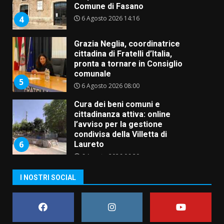
Comune di Fasano
6 Agosto 2026 14:16
4
Grazia Neglia, coordinatrice
cittadina di Fratelli d’Italia,
pronta a tornare in Consiglio
comunale
5
6 Agosto 2026 08:00
Cura dei beni comuni e
cittadinanza attiva: online
l’avviso per la gestione
condivisa della Villetta di
6
Laureto
6 Agosto 2026 06:20
La magia del Minareto e la prima
I NOSTRI SOCIAL
assoluta de “L’Albergo
Belvedere. Il rapimento”
6 Agosto 2026 06:15
7