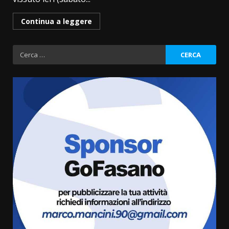
Continua a leggere
Ricerca
per:
Fasanese ferito a colpi di arma
da fuoco
6 Agosto 2026 18:13
3
Carta d’identità: continua il piano