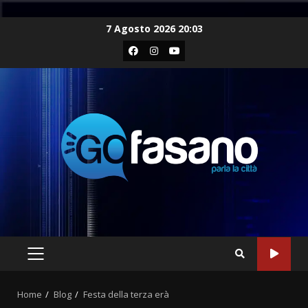
Skip
7 Agosto 2026 20:03
to
Facebook
Instagram
Youtube
content
PRIMARY
MENU
Home
Blog
Festa della terza erà