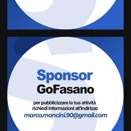
di aperture straordinarie del
Comune di Fasano
6 Agosto 2026 14:16
4
Grazia Neglia, coordinatrice
cittadina di Fratelli d’Italia,
pronta a tornare in Consiglio
comunale
5
6 Agosto 2026 08:00
Cura dei beni comuni e
cittadinanza attiva: online
l’avviso per la gestione
condivisa della Villetta di
6
Laureto
6 Agosto 2026 06:20
La magia del Minareto e la prima
assoluta de “L’Albergo
Belvedere. Il rapimento”
6 Agosto 2026 06:15
7