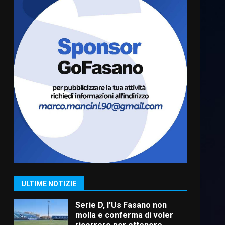
“I Contestatori: Musica di
Rivoluzione”: nuovo
appuntamento con “Fasano in
Banda”
6
7 Agosto 2026 06:05
US Fasano, Scianaro:
“Profonda amarezza per
esclusione dal campionato di
calcio”
7
7 Agosto 2026 06:00
Grande successo per la
“Sagra del Pesce Spada” a
Savelletri
9 Agosto 2026 07:32
1
ULTIME NOTIZIE
Serie D, l’Us Fasano non
molla e conferma di voler