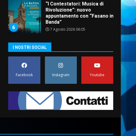
“I Contestatori: Musica di
Rivoluzione”: nuovo
appuntamento con “Fasano in
Banda”
6
7 Agosto 2026 06:05
US Fasano, Scianaro:
I NOSTRI SOCIAL
“Profonda amarezza per
esclusione dal campionato di
calcio”
7
7 Agosto 2026 06:00
Facebook
Instagram
Youtube
Grande successo per la
“Sagra del Pesce Spada” a
Savelletri
9 Agosto 2026 07:32
1
Serie D, l’Us Fasano non
molla e conferma di voler
ricorrere per ottenere
l’iscrizione