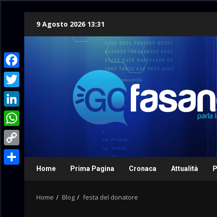
Skip
9 Agosto 2026 13:31
to
content
Facebook
Twitter
LinkedIn
WhatsApp
Copy
Link
Home
Prima Pagina
Cronaca
Attualità
P
Condividi
Home
Blog
festa del donatore