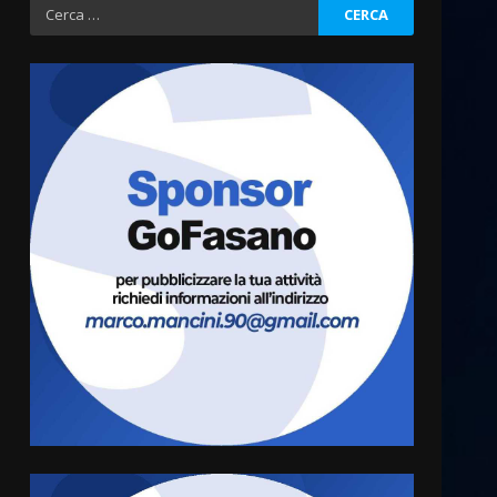
Ricerca
per:
La Banda Città di Fasano apre
ufficialmente la Festa di
Savelletri
8 Agosto 2026 11:00
3
Savelletri in festa, domani
sera grande spettacolo con
Uccio De Santis
8 Agosto 2026 07:30
4
Politiche Giovanili e Mobilità
Sostenibile: premiati gli
studenti universitari del
bando “La strada giusta”
5
8 Agosto 2026 07:15