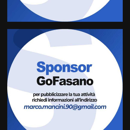
ottenere l’iscrizione
8 Agosto 2026 19:55
4
La Banda Città di Fasano apre
ufficialmente la Festa di
Savelletri
8 Agosto 2026 11:00
5
Savelletri in festa, domani sera
grande spettacolo con Uccio De
Santis
8 Agosto 2026 07:30
6
Politiche Giovanili e Mobilità
Sostenibile: premiati gli studenti
universitari del bando “La strada
giusta”
7
8 Agosto 2026 07:15