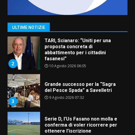
Savelletri in festa, pienone sul
porto per Uccio De Santis: la
voce di Antonella Losavio
incanta la piazza
1
ULTIME NOTIZIE
10 Agosto 2026 10:48
TARI, Scianaro: “Uniti per una
proposta concreta di
abbattimento per i cittadini
fasanesi”
2
10 Agosto 2026 06:05
Grande successo per la “Sagra
del Pesce Spada” a Savelletri
9 Agosto 2026 07:32
3
Serie D, l’Us Fasano non molla e
conferma di voler ricorrere per
ottenere l’iscrizione