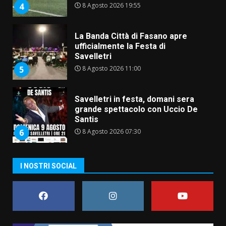
8 Agosto 2026 19:55
4
La Banda Città di Fasano apre
ufficialmente la Festa di
Savelletri
8 Agosto 2026 11:00
5
Savelletri in festa, domani sera
grande spettacolo con Uccio De
Santis
8 Agosto 2026 07:30
6
Politiche Giovanili e Mobilità
I NOSTRI SOCIAL
Sostenibile: premiati gli studenti
universitari del bando “La strada
giusta”
7
8 Agosto 2026 07:15
Savelletri in festa, pienone sul