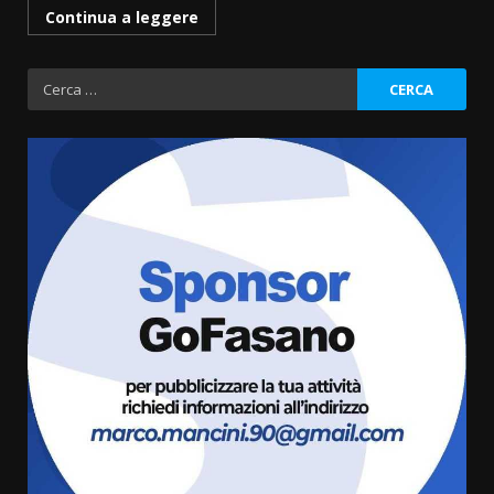
Continua a leggere
Ricerca
per:
Grande successo per la “Sagra
del Pesce Spada” a Savelletri
9 Agosto 2026 07:32
3
Serie D, l’Us Fasano non molla e
conferma di voler ricorrere per