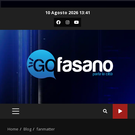
Skip
10 Agosto 2026 13:41
to
Facebook
Instagram
Youtube
content
PRIMARY
MENU
Home
Blog
fanmatter