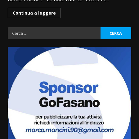
Continua a leggere
Ricerca
per:
Politiche Giovanili e Mobilità
Sostenibile: premiati gli studenti
universitari del bando “La strada
giusta”
3
8 Agosto 2026 07:15
“I Contestatori: Musica di