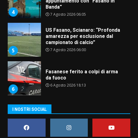
appuntamento con “Fasano in
Banda”
4
7 Agosto 2026 06:05
US Fasano, Scianaro: “Profonda
amarezza per esclusione dal
campionato di calcio”
7 Agosto 2026 06:00
5
Fasanese ferito a colpi di arma
da fuoco
6 Agosto 2026 18:13
6
Carta d’identità: continua il piano
I NOSTRI SOCIAL
di aperture straordinarie del
Comune di Fasano
6 Agosto 2026 14:16
7