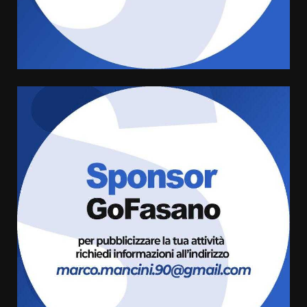
Rivoluzione”: nuovo
appuntamento con “Fasano in
Banda”
4
7 Agosto 2026 06:05
US Fasano, Scianaro: “Profonda
amarezza per esclusione dal
campionato di calcio”
7 Agosto 2026 06:00
5
Fasanese ferito a colpi di arma
da fuoco
6 Agosto 2026 18:13
6
Carta d’identità: continua il piano
di aperture straordinarie del
Comune di Fasano
6 Agosto 2026 14:16
7