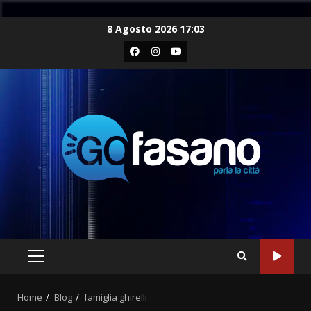
Skip
8 Agosto 2026 17:03
to
Facebook
Instagram
Youtube
content
PRIMARY
MENU
Home
Blog
famiglia ghirelli