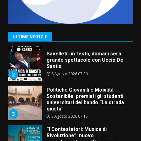
La Banda Città di Fasano apre
ufficialmente la Festa di
Savelletri
8 Agosto 2026 11:00
1
ULTIME NOTIZIE
Savelletri in festa, domani sera
grande spettacolo con Uccio De
Santis
8 Agosto 2026 07:30
2
Politiche Giovanili e Mobilità
Sostenibile: premiati gli studenti
universitari del bando “La strada
giusta”
3
8 Agosto 2026 07:15
“I Contestatori: Musica di
Rivoluzione”: nuovo