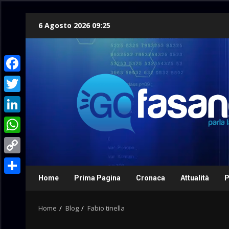
Skip
6 Agosto 2026 09:25
to
content
Facebook
Twitter
LinkedIn
WhatsApp
Copy
Link
Home
Prima Pagina
Cronaca
Attualità
P
Condividi
Home
Blog
Fabio tinella