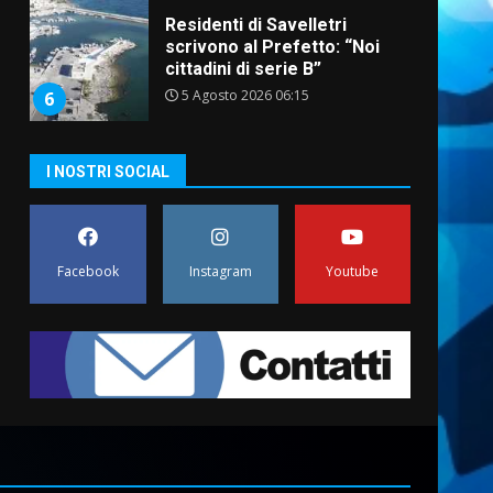
Residenti di Savelletri
scrivono al Prefetto: “Noi
cittadini di serie B”
5 Agosto 2026 06:15
6
A Savelletri torna la Sagra del
I NOSTRI SOCIAL
Pesce Spada: appuntamento
a sabato 8 agosto
5 Agosto 2026 06:10
7
Facebook
Instagram
Youtube
Grazia Neglia, coordinatrice
cittadina di Fratelli d’Italia,
pronta a tornare in Consiglio
comunale
1
6 Agosto 2026 08:00
Cura dei beni comuni e
cittadinanza attiva: online
l’avviso per la gestione
condivisa della Villetta di