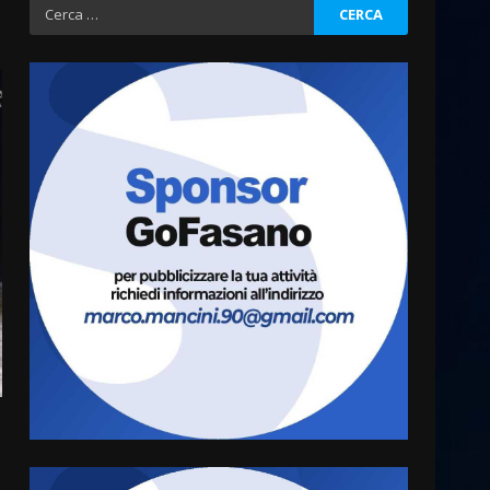
Ricerca
per:
La magia del Minareto e la
prima assoluta de “L’Albergo
Belvedere. Il rapimento”
6 Agosto 2026 06:15
3
Serie D, l’Us Fasano è
escluso dal campionato
5 Agosto 2026 17:30
4
Truffatori in azione nelle
frazioni fasanesi
5 Agosto 2026 11:03
5