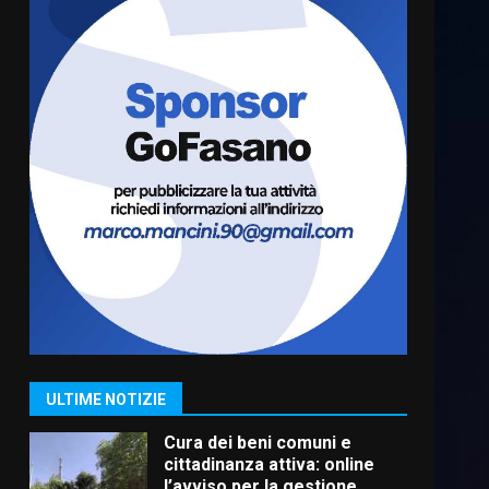
Residenti di Savelletri
scrivono al Prefetto: “Noi
cittadini di serie B”
5 Agosto 2026 06:15
6
A Savelletri torna la Sagra del
Pesce Spada: appuntamento
a sabato 8 agosto
5 Agosto 2026 06:10
7
Grazia Neglia, coordinatrice
cittadina di Fratelli d’Italia,
pronta a tornare in Consiglio
comunale
1
ULTIME NOTIZIE
6 Agosto 2026 08:00
Cura dei beni comuni e
cittadinanza attiva: online
l’avviso per la gestione