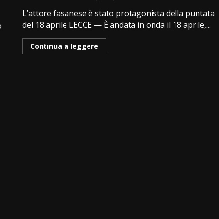
L’attore fasanese è stato protagonista della puntata
del 18 aprile LECCE — È andata in onda il 18 aprile,...
o
Continua a leggere