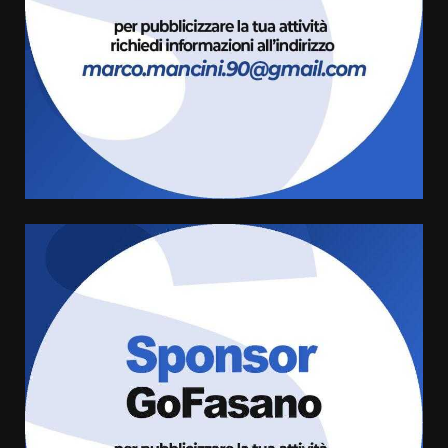
6 Agosto 2026 18:13
3
Carta d’identità: continua il piano
di aperture straordinarie del
Comune di Fasano
6 Agosto 2026 14:16
4
Grazia Neglia, coordinatrice
cittadina di Fratelli d’Italia,
pronta a tornare in Consiglio
comunale
5
6 Agosto 2026 08:00
Cura dei beni comuni e
cittadinanza attiva: online
l’avviso per la gestione
condivisa della Villetta di
6
Laureto
6 Agosto 2026 06:20