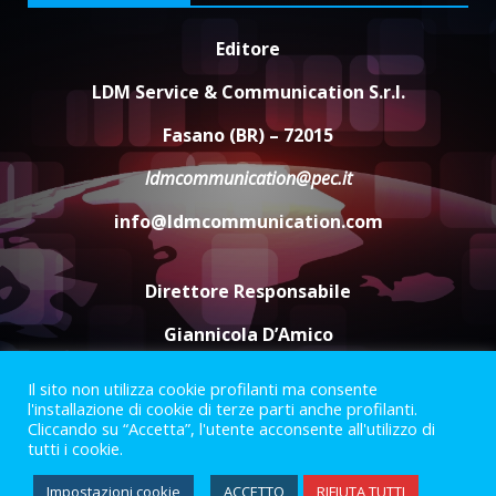
Editore
Carta d’identità: continua il piano
di aperture straordinarie del
LDM Service & Communication S.r.l.
Comune di Fasano
6 Agosto 2026 14:16
4
Fasano (BR) – 72015
ldmcommunication@pec.it
Grazia Neglia, coordinatrice
cittadina di Fratelli d’Italia,
info@ldmcommunication.com
pronta a tornare in Consiglio
comunale
5
6 Agosto 2026 08:00
Direttore Responsabile
Giannicola D’Amico
Il sito non utilizza cookie profilanti ma consente
Termini e Condizioni
Privacy Policy
l'installazione di cookie di terze parti anche profilanti.
Informazioni Legali
Cliccando su “Accetta”, l'utente acconsente all'utilizzo di
tutti i cookie.
Facebook
Instagram
Youtube
Impostazioni cookie
ACCETTO
RIFIUTA TUTTI