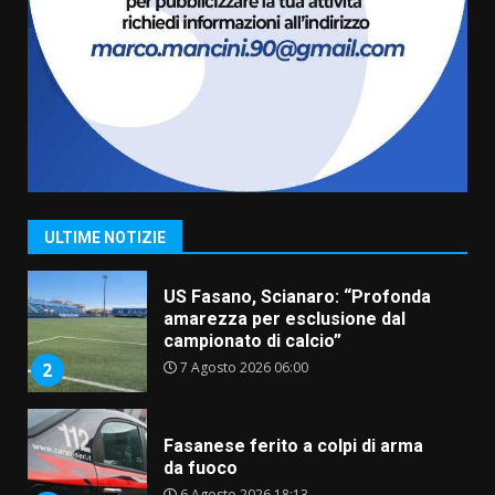
La magia del Minareto e la prima
assoluta de “L’Albergo
Belvedere. Il rapimento”
6 Agosto 2026 06:15
7
“I Contestatori: Musica di
Rivoluzione”: nuovo
appuntamento con “Fasano in
Banda”
1
ULTIME NOTIZIE
7 Agosto 2026 06:05
US Fasano, Scianaro: “Profonda
amarezza per esclusione dal
campionato di calcio”
7 Agosto 2026 06:00
2
Fasanese ferito a colpi di arma
da fuoco
6 Agosto 2026 18:13