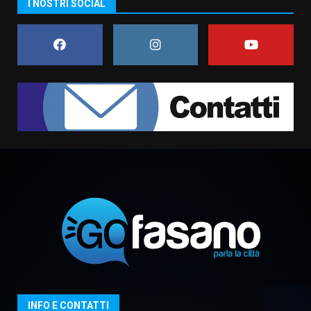
I NOSTRI SOCIAL
assoluta de “L’Albergo
Belvedere. Il rapimento”
6 Agosto 2026 06:15
7
“I Contestatori: Musica di
Rivoluzione”: nuovo
appuntamento con “Fasano in
Banda”
1
7 Agosto 2026 06:05
US Fasano, Scianaro: “Profonda
amarezza per esclusione dal
campionato di calcio”
7 Agosto 2026 06:00
2
Fasanese ferito a colpi di arma
da fuoco
6 Agosto 2026 18:13
3
INFO E CONTATTI