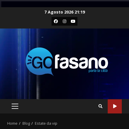
Skip
7 Agosto 2026 21:19
to
Facebook
Instagram
Youtube
content
PRIMARY
MENU
Home
Blog
Estate da vip