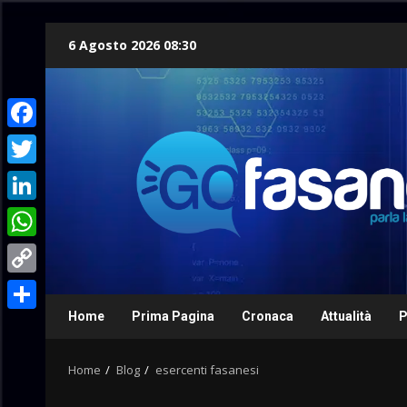
Skip
6 Agosto 2026 08:30
to
content
Facebook
Twitter
LinkedIn
WhatsApp
Copy
Link
Home
Prima Pagina
Cronaca
Attualità
P
Condividi
Home
Blog
esercenti fasanesi