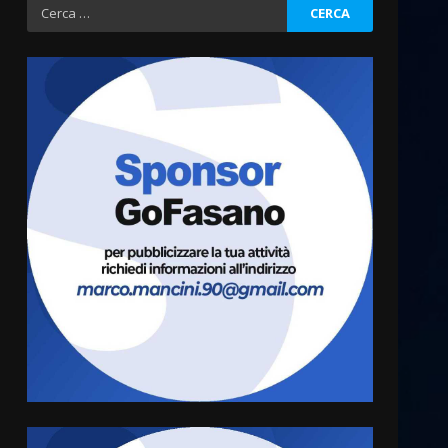
Ricerca
per:
La magia del Minareto e la
prima assoluta de “L’Albergo
Belvedere. Il rapimento”
6 Agosto 2026 06:15
3
Serie D, l’Us Fasano è
escluso dal campionato
5 Agosto 2026 17:30
4
Truffatori in azione nelle
frazioni fasanesi
5 Agosto 2026 11:03
5