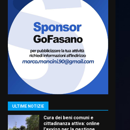
Residenti di Savelletri
scrivono al Prefetto: “Noi
cittadini di serie B”
5 Agosto 2026 06:15
6
A Savelletri torna la Sagra del
Pesce Spada: appuntamento
a sabato 8 agosto
5 Agosto 2026 06:10
7
Grazia Neglia, coordinatrice
cittadina di Fratelli d’Italia,
pronta a tornare in Consiglio
comunale
1
ULTIME NOTIZIE
6 Agosto 2026 08:00
Cura dei beni comuni e
cittadinanza attiva: online
l’avviso per la gestione