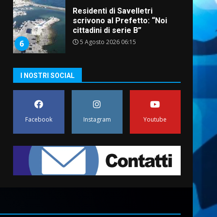
Residenti di Savelletri
scrivono al Prefetto: “Noi
cittadini di serie B”
5 Agosto 2026 06:15
6
A Savelletri torna la Sagra del
I NOSTRI SOCIAL
Pesce Spada: appuntamento
a sabato 8 agosto
5 Agosto 2026 06:10
7
Facebook
Instagram
Youtube
Grazia Neglia, coordinatrice
cittadina di Fratelli d’Italia,
pronta a tornare in Consiglio
comunale
1
6 Agosto 2026 08:00
Cura dei beni comuni e
cittadinanza attiva: online
l’avviso per la gestione
condivisa della Villetta di