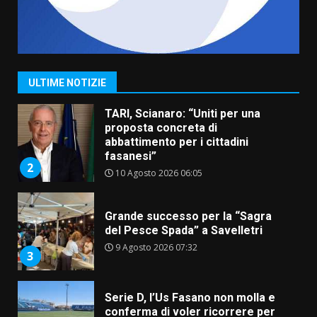
Savelletri in festa, pienone sul
porto per Uccio De Santis: la
voce di Antonella Losavio
incanta la piazza
1
ULTIME NOTIZIE
10 Agosto 2026 10:48
TARI, Scianaro: “Uniti per una
proposta concreta di
abbattimento per i cittadini
fasanesi”
2
10 Agosto 2026 06:05
Grande successo per la “Sagra
del Pesce Spada” a Savelletri
9 Agosto 2026 07:32
3
Serie D, l’Us Fasano non molla e
conferma di voler ricorrere per