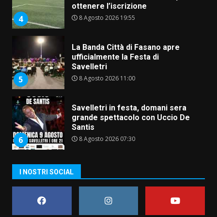
ottenere l’iscrizione
8 Agosto 2026 19:55
4
La Banda Città di Fasano apre
ufficialmente la Festa di
Savelletri
8 Agosto 2026 11:00
5
Savelletri in festa, domani sera
grande spettacolo con Uccio De
Santis
8 Agosto 2026 07:30
6
Politiche Giovanili e Mobilità
I NOSTRI SOCIAL
Sostenibile: premiati gli studenti
universitari del bando “La strada
giusta”
7
8 Agosto 2026 07:15