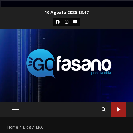
Skip
10 Agosto 2026 13:47
to
Facebook
Instagram
Youtube
content
PRIMARY
MENU
Home
Blog
ERA