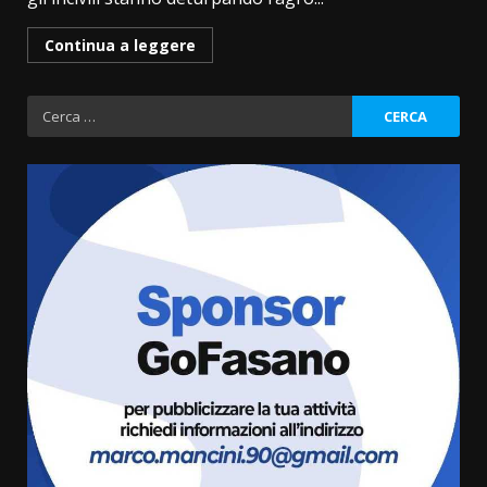
Continua a leggere
Ricerca
per:
Grande successo per la “Sagra
del Pesce Spada” a Savelletri
9 Agosto 2026 07:32
3
Serie D, l’Us Fasano non molla e