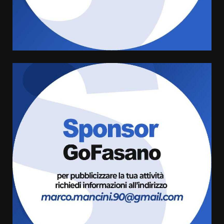
conferma di voler ricorrere per
ottenere l’iscrizione
8 Agosto 2026 19:55
4
La Banda Città di Fasano apre
ufficialmente la Festa di
Savelletri
8 Agosto 2026 11:00
5
Savelletri in festa, domani sera
grande spettacolo con Uccio De
Santis
8 Agosto 2026 07:30
6
Politiche Giovanili e Mobilità
Sostenibile: premiati gli studenti
universitari del bando “La strada
giusta”
7
8 Agosto 2026 07:15