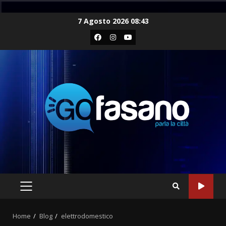
Skip
7 Agosto 2026 08:43
to
Facebook
Instagram
Youtube
content
PRIMARY
MENU
Home
Blog
elettrodomestico