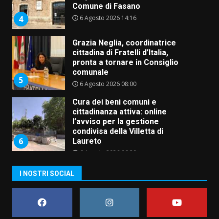
Comune di Fasano
6 Agosto 2026 14:16
4
Grazia Neglia, coordinatrice
cittadina di Fratelli d’Italia,
pronta a tornare in Consiglio
comunale
5
6 Agosto 2026 08:00
Cura dei beni comuni e
cittadinanza attiva: online
l’avviso per la gestione
condivisa della Villetta di
6
Laureto
6 Agosto 2026 06:20
La magia del Minareto e la prima
I NOSTRI SOCIAL
assoluta de “L’Albergo
Belvedere. Il rapimento”
6 Agosto 2026 06:15
7