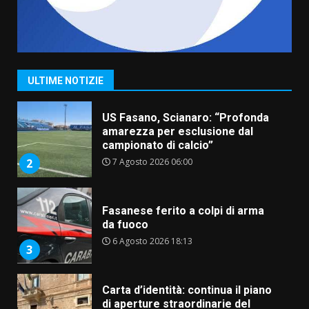
“I Contestatori: Musica di
Rivoluzione”: nuovo
appuntamento con “Fasano in
Banda”
1
ULTIME NOTIZIE
7 Agosto 2026 06:05
US Fasano, Scianaro: “Profonda
amarezza per esclusione dal
campionato di calcio”
7 Agosto 2026 06:00
2
Fasanese ferito a colpi di arma
da fuoco
6 Agosto 2026 18:13
3
Carta d’identità: continua il piano
di aperture straordinarie del