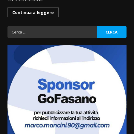
Continua a leggere
Ricerca
per:
Fasanese ferito a colpi di arma
da fuoco
6 Agosto 2026 18:13
3
Carta d’identità: continua il piano