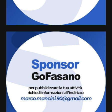
di aperture straordinarie del
Comune di Fasano
6 Agosto 2026 14:16
4
Grazia Neglia, coordinatrice
cittadina di Fratelli d’Italia,
pronta a tornare in Consiglio
comunale
5
6 Agosto 2026 08:00
Cura dei beni comuni e
cittadinanza attiva: online
l’avviso per la gestione
condivisa della Villetta di
6
Laureto
6 Agosto 2026 06:20
La magia del Minareto e la prima
assoluta de “L’Albergo
Belvedere. Il rapimento”
6 Agosto 2026 06:15
7