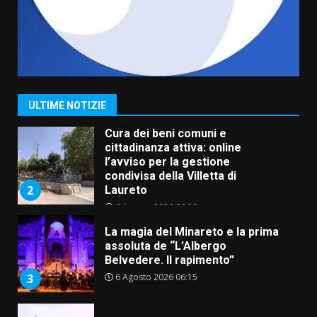
5 Agosto 2026 06:10
7
Grazia Neglia, coordinatrice
cittadina di Fratelli d’Italia,
pronta a tornare in Consiglio
comunale
1
ULTIME NOTIZIE
6 Agosto 2026 08:00
Cura dei beni comuni e
cittadinanza attiva: online
l’avviso per la gestione
condivisa della Villetta di
2
Laureto
6 Agosto 2026 06:20
La magia del Minareto e la prima
assoluta de “L’Albergo
Belvedere. Il rapimento”
6 Agosto 2026 06:15
3