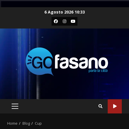
Skip
6 Agosto 2026 10:33
to
Facebook
Instagram
Youtube
content
PRIMARY
MENU
Home
Blog
Cup