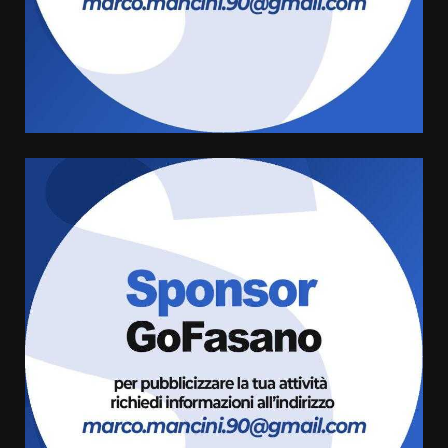
Serie D, l’Us Fasano è escluso
dal campionato
5 Agosto 2026 17:30
4
Truffatori in azione nelle
frazioni fasanesi
5 Agosto 2026 11:03
5
Residenti di Savelletri scrivono
al Prefetto: “Noi cittadini di
serie B”
5 Agosto 2026 06:15
6
A Savelletri torna la Sagra del
Pesce Spada: appuntamento a
sabato 8 agosto