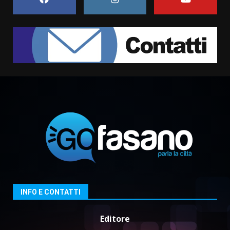
Grazia Neglia, coordinatrice
cittadina di Fratelli d’Italia,
pronta a tornare in Consiglio
comunale
1
6 Agosto 2026 08:00
Cura dei beni comuni e
cittadinanza attiva: online
l’avviso per la gestione
condivisa della Villetta di
2
Laureto
6 Agosto 2026 06:20
La magia del Minareto e la prima
assoluta de “L’Albergo
Belvedere. Il rapimento”
6 Agosto 2026 06:15
3
INFO E CONTATTI
Editore
Serie D, l’Us Fasano è escluso