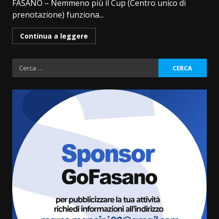
FASANO – Nemmeno più il Cup (Centro unico di
prenotazione) funziona...
Continua a leggere
Ricerca
per:
La magia del Minareto e la prima
assoluta de “L’Albergo
Belvedere. Il rapimento”
6 Agosto 2026 06:15
3