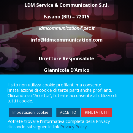
dal campionato
LDM Service & Communication S.r.l.
5 Agosto 2026 17:30
4
Fasano (BR) – 72015
ldmcommunication@pec.it
Truffatori in azione nelle
info@ldmcommunication.com
frazioni fasanesi
5 Agosto 2026 11:03
5
Direttore Responsabile
Giannicola D’Amico
Il sito non utilizza cookie profilanti ma consente
Termini e Condizioni
Privacy Policy
l'installazione di cookie di terze parti anche profilanti.
Informazioni Legali
Cliccando su “Accetta”, l'utente acconsente all'utilizzo di
tutti i cookie.
Facebook
Instagram
Youtube
Impostazioni cookie
ACCETTO
RIFIUTA TUTTI
Potrete trovare l'informativa completa della Privacy
2023 © Gofasano
|
Powered by
Creativestudio
&
LGC
.
cliccando sul seguente link
Privacy Policy