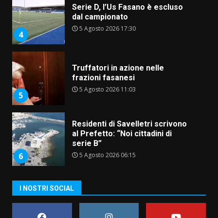
Serie D, l’Us Fasano è escluso
dal campionato
5 Agosto 2026 17:30
4
Truffatori in azione nelle
frazioni fasanesi
5 Agosto 2026 11:03
5
Residenti di Savelletri scrivono
al Prefetto: “Noi cittadini di
serie B”
5 Agosto 2026 06:15
6
A Savelletri torna la Sagra del
I NOSTRI SOCIAL
Pesce Spada: appuntamento a
sabato 8 agosto
5 Agosto 2026 06:10
7