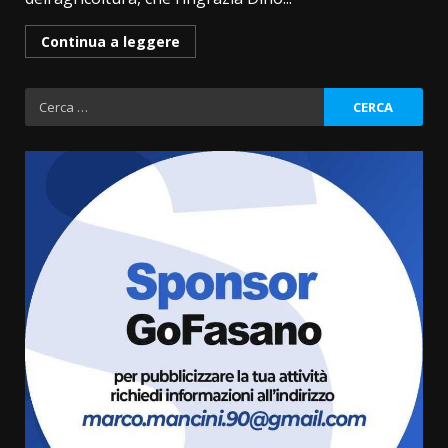
Continua a leggere
Ricerca
per:
Fasanese ferito a colpi di arma
da fuoco
6 Agosto 2026 18:13
3
Carta d’identità: continua il piano