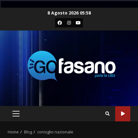
Skip
8 Agosto 2026 05:58
to
Facebook
Instagram
Youtube
content
PRIMARY
MENU
Home
Blog
consiglio nazionale