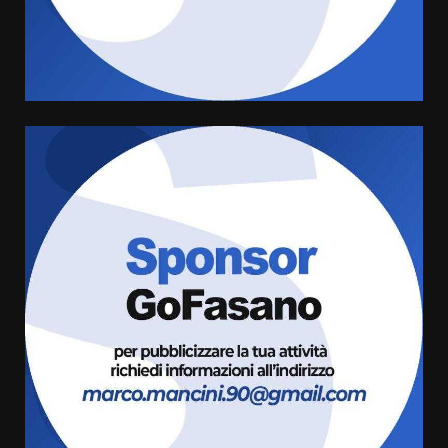
di aperture straordinarie del
Comune di Fasano
6 Agosto 2026 14:16
4
Grazia Neglia, coordinatrice
cittadina di Fratelli d’Italia,
pronta a tornare in Consiglio
comunale
5
6 Agosto 2026 08:00
Cura dei beni comuni e
cittadinanza attiva: online
l’avviso per la gestione
condivisa della Villetta di
6
Laureto
6 Agosto 2026 06:20
La magia del Minareto e la prima
assoluta de “L’Albergo
Belvedere. Il rapimento”
6 Agosto 2026 06:15
7