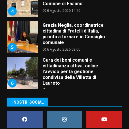
Comune di Fasano
6 Agosto 2026 14:16
4
Grazia Neglia, coordinatrice
cittadina di Fratelli d’Italia,
pronta a tornare in Consiglio
comunale
5
6 Agosto 2026 08:00
Cura dei beni comuni e
cittadinanza attiva: online
l’avviso per la gestione
condivisa della Villetta di
6
Laureto
6 Agosto 2026 06:20
La magia del Minareto e la prima
I NOSTRI SOCIAL
assoluta de “L’Albergo
Belvedere. Il rapimento”
6 Agosto 2026 06:15
7