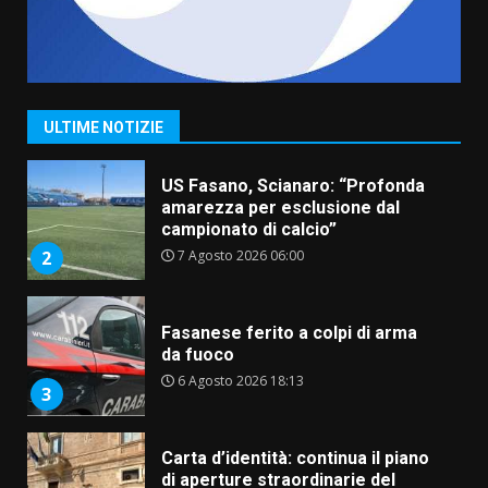
“I Contestatori: Musica di
Rivoluzione”: nuovo
appuntamento con “Fasano in
Banda”
1
ULTIME NOTIZIE
7 Agosto 2026 06:05
US Fasano, Scianaro: “Profonda
amarezza per esclusione dal
campionato di calcio”
7 Agosto 2026 06:00
2
Fasanese ferito a colpi di arma
da fuoco
6 Agosto 2026 18:13
3
Carta d’identità: continua il piano
di aperture straordinarie del