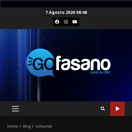
Skip
7 Agosto 2026 08:48
to
Facebook
Instagram
Youtube
content
PRIMARY
MENU
Home
Blog
comunali