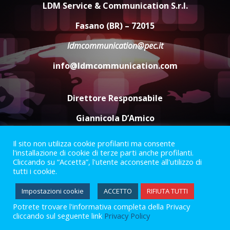
LDM Service & Communication S.r.l.
Comune di Fasano
6 Agosto 2026 14:16
4
Fasano (BR) – 72015
ldmcommunication@pec.it
Grazia Neglia, coordinatrice
cittadina di Fratelli d’Italia,
info@ldmcommunication.com
pronta a tornare in Consiglio
comunale
5
6 Agosto 2026 08:00
Direttore Responsabile
Giannicola D’Amico
Il sito non utilizza cookie profilanti ma consente
Termini e Condizioni
Privacy Policy
l'installazione di cookie di terze parti anche profilanti.
Informazioni Legali
Cliccando su “Accetta”, l'utente acconsente all'utilizzo di
tutti i cookie.
Facebook
Instagram
Youtube
Impostazioni cookie
ACCETTO
RIFIUTA TUTTI
Potrete trovare l'informativa completa della Privacy
2023 © Gofasano
|
Powered by
Creativestudio
&
LGC
.
cliccando sul seguente link
Privacy Policy