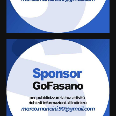
Carta d’identità: continua il piano
di aperture straordinarie del
Comune di Fasano
6 Agosto 2026 14:16
4
Grazia Neglia, coordinatrice
cittadina di Fratelli d’Italia,
pronta a tornare in Consiglio
comunale
5
6 Agosto 2026 08:00
Cura dei beni comuni e
cittadinanza attiva: online
l’avviso per la gestione
condivisa della Villetta di
6
Laureto
6 Agosto 2026 06:20
La magia del Minareto e la prima
assoluta de “L’Albergo
Belvedere. Il rapimento”