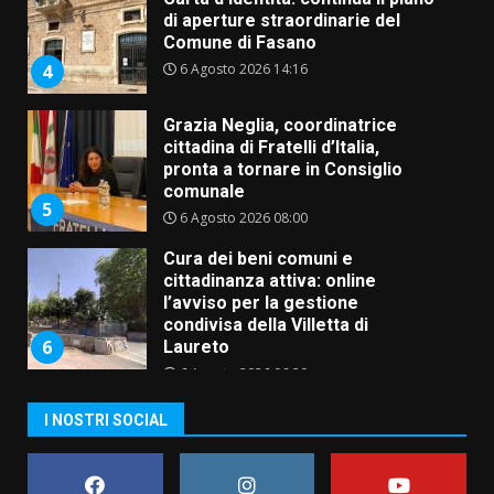
di aperture straordinarie del
Comune di Fasano
6 Agosto 2026 14:16
4
Grazia Neglia, coordinatrice
cittadina di Fratelli d’Italia,
pronta a tornare in Consiglio
comunale
5
6 Agosto 2026 08:00
Cura dei beni comuni e
cittadinanza attiva: online
l’avviso per la gestione
condivisa della Villetta di
6
Laureto
6 Agosto 2026 06:20
La magia del Minareto e la prima
I NOSTRI SOCIAL
assoluta de “L’Albergo
Belvedere. Il rapimento”
6 Agosto 2026 06:15
7