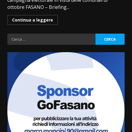
campagna elettorale in vista delle comunali di
ottobre FASANO – Briefing...
Continua a leggere
Ricerca
per:
Fasanese ferito a colpi di arma
da fuoco
6 Agosto 2026 18:13
3