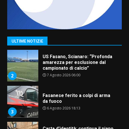
6 Agosto 2026 06:15
7
“I Contestatori: Musica di
Rivoluzione”: nuovo
appuntamento con “Fasano in
Banda”
1
ULTIME NOTIZIE
7 Agosto 2026 06:05
US Fasano, Scianaro: “Profonda
amarezza per esclusione dal
campionato di calcio”
7 Agosto 2026 06:00
2
Fasanese ferito a colpi di arma
da fuoco
6 Agosto 2026 18:13
3
Carta d’identità: continua il piano