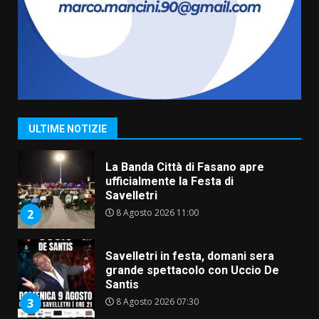
da fuoco
6 Agosto 2026 18:13
7
Serie D, l’Us Fasano non molla e
conferma di voler ricorrere per
ottenere l’iscrizione
8 Agosto 2026 19:55
1
ULTIME NOTIZIE
La Banda Città di Fasano apre
ufficialmente la Festa di
Savelletri
8 Agosto 2026 11:00
2
Savelletri in festa, domani sera
grande spettacolo con Uccio De
Santis
8 Agosto 2026 07:30
3