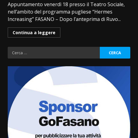
Appuntamento venerdì 18 presso il Teatro Sociale,
nell’ambito del programma pugliese “Hermes
Increasing” FASANO – Dopo l’anteprima di Ruvo...
Continua a leggere
Ricerca
per:
Savelletri in festa, domani sera
grande spettacolo con Uccio De
Santis
8 Agosto 2026 07:30
3