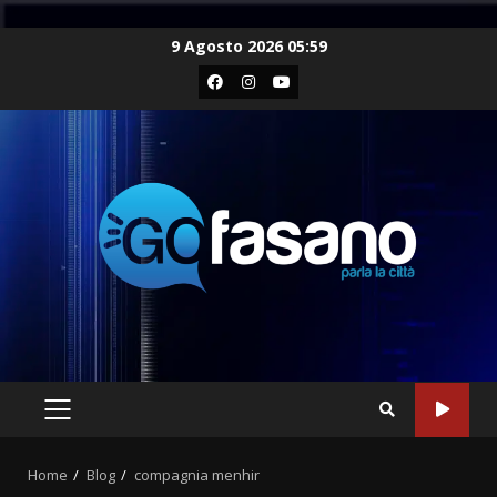
Skip
9 Agosto 2026 05:59
to
Facebook
Instagram
Youtube
content
PRIMARY
MENU
Home
Blog
compagnia menhir