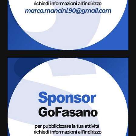
Politiche Giovanili e Mobilità
Sostenibile: premiati gli studenti
universitari del bando “La strada
giusta”
4
8 Agosto 2026 07:15
“I Contestatori: Musica di
Rivoluzione”: nuovo
appuntamento con “Fasano in
Banda”
5
7 Agosto 2026 06:05
US Fasano, Scianaro: “Profonda
amarezza per esclusione dal
campionato di calcio”
7 Agosto 2026 06:00
6
Fasanese ferito a colpi di arma