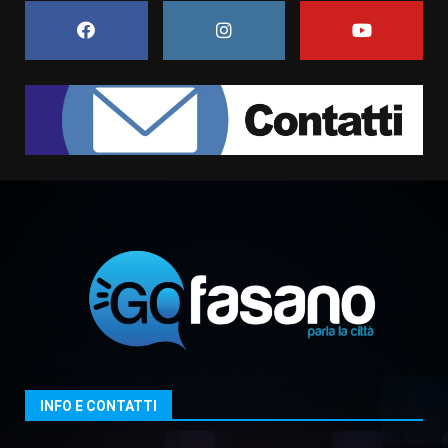
6 Agosto 2026 18:13
7
Serie D, l’Us Fasano non molla e
conferma di voler ricorrere per
ottenere l’iscrizione
8 Agosto 2026 19:55
1
La Banda Città di Fasano apre
ufficialmente la Festa di
Savelletri
8 Agosto 2026 11:00
2
Savelletri in festa, domani sera
grande spettacolo con Uccio De
Santis
8 Agosto 2026 07:30
3
INFO E CONTATTI