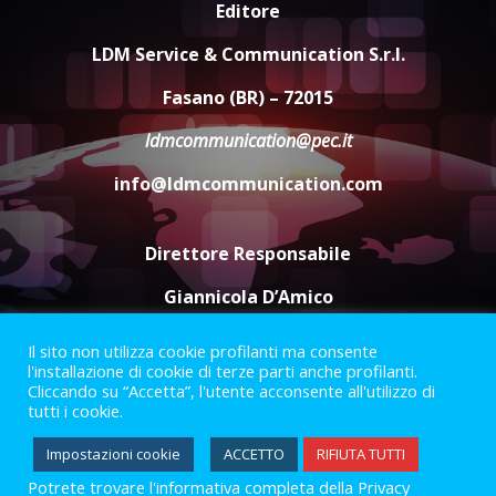
Politiche Giovanili e Mobilità
Editore
Sostenibile: premiati gli studenti
universitari del bando “La strada
LDM Service & Communication S.r.l.
giusta”
4
Fasano (BR) – 72015
8 Agosto 2026 07:15
ldmcommunication@pec.it
“I Contestatori: Musica di
Rivoluzione”: nuovo
info@ldmcommunication.com
appuntamento con “Fasano in
Banda”
5
7 Agosto 2026 06:05
Direttore Responsabile
Giannicola D’Amico
Il sito non utilizza cookie profilanti ma consente
Termini e Condizioni
Privacy Policy
l'installazione di cookie di terze parti anche profilanti.
Informazioni Legali
Cliccando su “Accetta”, l'utente acconsente all'utilizzo di
tutti i cookie.
Facebook
Instagram
Youtube
Impostazioni cookie
ACCETTO
RIFIUTA TUTTI
Potrete trovare l'informativa completa della Privacy
2023 © Gofasano
|
Powered by
Creativestudio
&
LGC
.