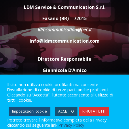
amarezza per esclusione dal
LDM Service & Communication S.r.l.
campionato di calcio”
7 Agosto 2026 06:00
5
Fasano (BR) – 72015
ldmcommunication@pec.it
info@ldmcommunication.com
Direttore Responsabile
Giannicola D’Amico
Il sito non utilizza cookie profilanti ma consente
Termini e Condizioni
Privacy Policy
l'installazione di cookie di terze parti anche profilanti.
Informazioni Legali
Cliccando su “Accetta”, l'utente acconsente all'utilizzo di
tutti i cookie.
Facebook
Instagram
Youtube
Impostazioni cookie
ACCETTO
RIFIUTA TUTTI
Potrete trovare l'informativa completa della Privacy
2023 © Gofasano
|
Powered by
Creativestudio
&
LGC
.
cliccando sul seguente link
Privacy Policy