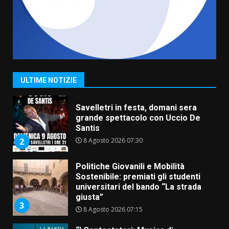
Savelletri
8 Agosto 2026 11:00
1
Savelletri in festa, domani sera
grande spettacolo con Uccio De
Santis
8 Agosto 2026 07:30
2
ULTIME NOTIZIE
Politiche Giovanili e Mobilità
Sostenibile: premiati gli studenti
universitari del bando “La strada
giusta”
3
8 Agosto 2026 07:15
“I Contestatori: Musica di
Rivoluzione”: nuovo
appuntamento con “Fasano in
Banda”
4
7 Agosto 2026 06:05