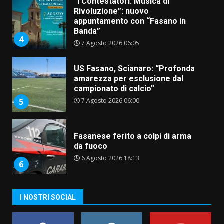
US Fasano, Scianaro: “Profonda
amarezza per esclusione dal
campionato di calcio”
7 Agosto 2026 06:00
5
Fasanese ferito a colpi di arma
da fuoco
6 Agosto 2026 18:13
6
Carta d’identità: continua il piano
di aperture straordinarie del
Comune di Fasano
6 Agosto 2026 14:16
7
La Banda Città di Fasano apre
I NOSTRI SOCIAL
ufficialmente la Festa di
Savelletri