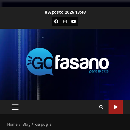
Skip
8 Agosto 2026 13:48
to
Facebook
Instagram
Youtube
content
PRIMARY
MENU
Home
Blog
cia puglia