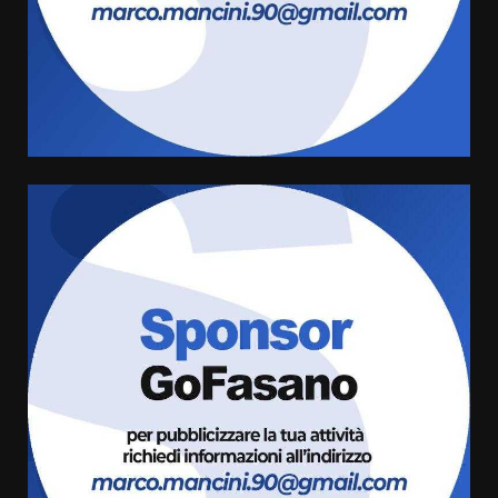
US Fasano, Scianaro: “Profonda
amarezza per esclusione dal
campionato di calcio”
7 Agosto 2026 06:00
5
Fasanese ferito a colpi di arma
da fuoco
6 Agosto 2026 18:13
6
Carta d’identità: continua il piano
di aperture straordinarie del
Comune di Fasano
6 Agosto 2026 14:16
7
La Banda Città di Fasano apre
ufficialmente la Festa di