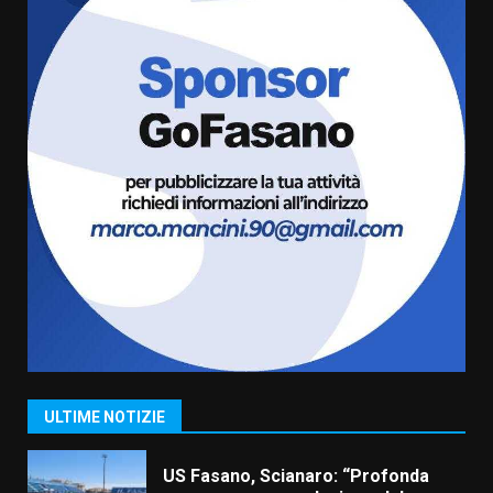
6
Laureto
6 Agosto 2026 06:20
La magia del Minareto e la prima
assoluta de “L’Albergo
Belvedere. Il rapimento”
6 Agosto 2026 06:15
7
“I Contestatori: Musica di
Rivoluzione”: nuovo
appuntamento con “Fasano in
Banda”
1
7 Agosto 2026 06:05
US Fasano, Scianaro: “Profonda
amarezza per esclusione dal
campionato di calcio”
ULTIME NOTIZIE
7 Agosto 2026 06:00
2