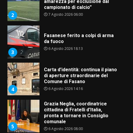
Fasanese ferito a colpi di arma
da fuoco
6 Agosto 2026 18:13
3
Carta d’identità: continua il piano
di aperture straordinarie del
Comune di Fasano
6 Agosto 2026 14:16
4
Grazia Neglia, coordinatrice
cittadina di Fratelli d’Italia,
pronta a tornare in Consiglio
comunale
5
6 Agosto 2026 08:00
Cura dei beni comuni e
cittadinanza attiva: online
l’avviso per la gestione
condivisa della Villetta di
6
Laureto