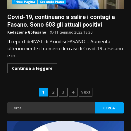
Prima Pagina
Secondo Piano
Covid-19, continuano a salire i contagi a
Fasano. Sono 603 gli attuali positivi
Redazione GoFasano
11 Gennaio 2022 18:30
Il report dell’ASL di Brindisi FASANO – Aumenta
ulteriormente il numero dei casi di Covid-19 a Fasano
e in...
Continua a leggere
Paginazione
1
2
3
4
Next
degli
Ricerca
per:
articoli