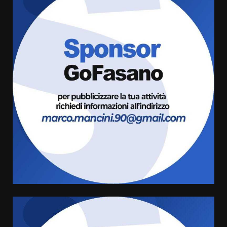
Fasanese ferito a colpi di arma
da fuoco
6 Agosto 2026 18:13
3
Carta d’identità: continua il piano
di aperture straordinarie del
Comune di Fasano
6 Agosto 2026 14:16
4
Grazia Neglia, coordinatrice
cittadina di Fratelli d’Italia,
pronta a tornare in Consiglio
comunale
5
6 Agosto 2026 08:00
Cura dei beni comuni e
cittadinanza attiva: online
l’avviso per la gestione
condivisa della Villetta di