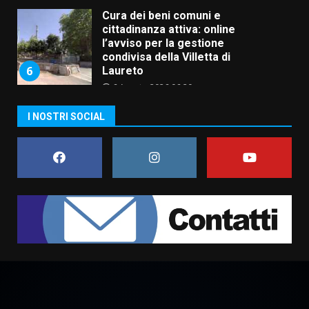
6 Agosto 2026 06:20
La magia del Minareto e la prima
assoluta de “L’Albergo
Belvedere. Il rapimento”
6 Agosto 2026 06:15
7
I NOSTRI SOCIAL
“I Contestatori: Musica di
Rivoluzione”: nuovo
appuntamento con “Fasano in
Banda”
1
7 Agosto 2026 06:05
US Fasano, Scianaro: “Profonda
amarezza per esclusione dal
campionato di calcio”
7 Agosto 2026 06:00
2
Fasanese ferito a colpi di arma