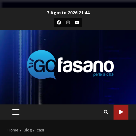
Skip
7 Agosto 2026 21:44
to
Facebook
Instagram
Youtube
content
PRIMARY
MENU
Home
Blog
casi