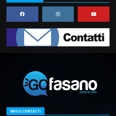
universitari del bando “La strada
giusta”
7
8 Agosto 2026 07:15
Savelletri in festa, pienone sul
porto per Uccio De Santis: la
voce di Antonella Losavio
incanta la piazza
1
10 Agosto 2026 10:48
TARI, Scianaro: “Uniti per una
proposta concreta di
abbattimento per i cittadini
fasanesi”
2
10 Agosto 2026 06:05
Grande successo per la “Sagra
del Pesce Spada” a Savelletri
9 Agosto 2026 07:32
3
INFO E CONTATTI