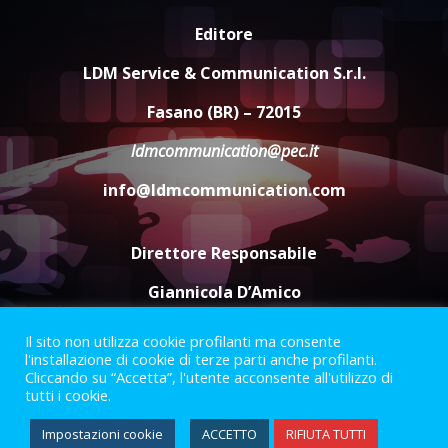
Editore
Serie D, l’Us Fasano non molla e
conferma di voler ricorrere per
LDM Service & Communication S.r.l.
ottenere l’iscrizione
8 Agosto 2026 19:55
4
Fasano (BR) – 72015
ldmcommunication@pec.it
La Banda Città di Fasano apre
ufficialmente la Festa di
info@ldmcommunication.com
Savelletri
8 Agosto 2026 11:00
5
Direttore Responsabile
Giannicola D’Amico
Il sito non utilizza cookie profilanti ma consente
Termini e Condizioni
Privacy Policy
l'installazione di cookie di terze parti anche profilanti.
Informazioni Legali
Cliccando su “Accetta”, l'utente acconsente all'utilizzo di
tutti i cookie.
Facebook
Instagram
Youtube
Impostazioni cookie
ACCETTO
RIFIUTA TUTTI