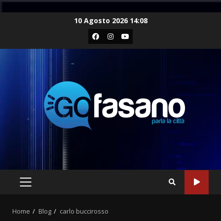
Skip
10 Agosto 2026 14:08
to
Facebook
Instagram
Youtube
content
PRIMARY
MENU
Home
Blog
carlo buccirosso