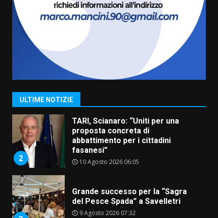
Sostenibile: premiati gli studenti
universitari del bando “La strada
giusta”
7
8 Agosto 2026 07:15
Savelletri in festa, pienone sul
porto per Uccio De Santis: la
voce di Antonella Losavio
incanta la piazza
1
ULTIME NOTIZIE
10 Agosto 2026 10:48
TARI, Scianaro: “Uniti per una
proposta concreta di
abbattimento per i cittadini
fasanesi”
2
10 Agosto 2026 06:05
Grande successo per la “Sagra
del Pesce Spada” a Savelletri
9 Agosto 2026 07:32