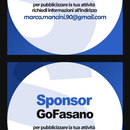
9 Agosto 2026 07:32
3
Serie D, l’Us Fasano non molla e
conferma di voler ricorrere per
ottenere l’iscrizione
8 Agosto 2026 19:55
4
La Banda Città di Fasano apre
ufficialmente la Festa di
Savelletri
8 Agosto 2026 11:00
5
Savelletri in festa, domani sera
grande spettacolo con Uccio De
Santis
8 Agosto 2026 07:30
6
Politiche Giovanili e Mobilità