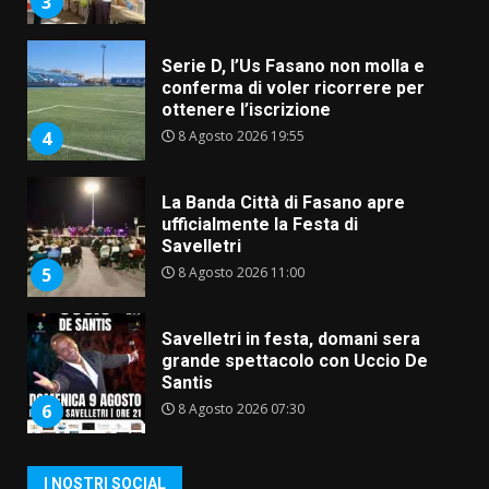
3
Serie D, l’Us Fasano non molla e
conferma di voler ricorrere per
ottenere l’iscrizione
8 Agosto 2026 19:55
4
La Banda Città di Fasano apre
ufficialmente la Festa di
Savelletri
8 Agosto 2026 11:00
5
Savelletri in festa, domani sera
grande spettacolo con Uccio De
Santis
8 Agosto 2026 07:30
6
Politiche Giovanili e Mobilità
I NOSTRI SOCIAL
Sostenibile: premiati gli studenti