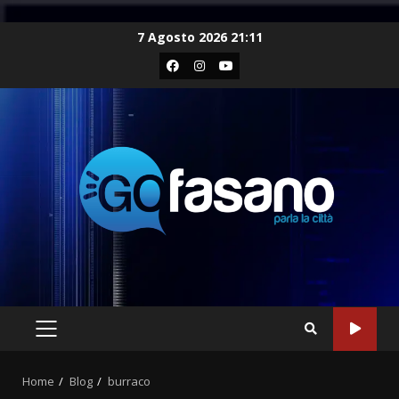
Skip
7 Agosto 2026 21:11
to
Facebook
Instagram
Youtube
content
PRIMARY
MENU
Home
Blog
burraco