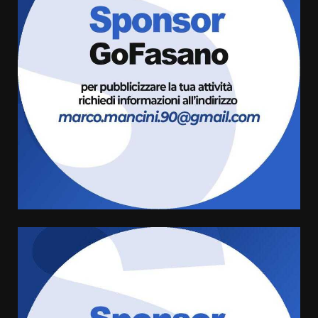
Fasanese ferito a colpi di arma
da fuoco
6 Agosto 2026 18:13
3
Carta d’identità: continua il piano
di aperture straordinarie del
Comune di Fasano
6 Agosto 2026 14:16
4
Grazia Neglia, coordinatrice
cittadina di Fratelli d’Italia,
pronta a tornare in Consiglio
comunale
5
6 Agosto 2026 08:00
Cura dei beni comuni e
cittadinanza attiva: online