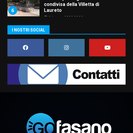
condivisa della Villetta di
6
Laureto
6 Agosto 2026 06:20
La magia del Minareto e la prima
I NOSTRI SOCIAL
assoluta de “L’Albergo
Belvedere. Il rapimento”
6 Agosto 2026 06:15
7
“I Contestatori: Musica di
Rivoluzione”: nuovo
appuntamento con “Fasano in
Banda”
1
7 Agosto 2026 06:05
US Fasano, Scianaro: “Profonda
amarezza per esclusione dal
campionato di calcio”
7 Agosto 2026 06:00
2