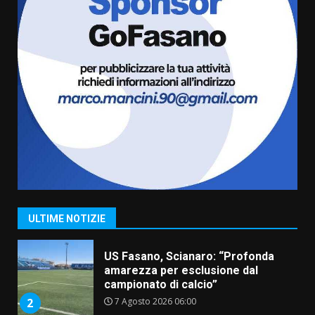
l’avviso per la gestione
condivisa della Villetta di
6
Laureto
6 Agosto 2026 06:20
La magia del Minareto e la prima
assoluta de “L’Albergo
Belvedere. Il rapimento”
6 Agosto 2026 06:15
7
“I Contestatori: Musica di
Rivoluzione”: nuovo
appuntamento con “Fasano in
Banda”
1
ULTIME NOTIZIE
7 Agosto 2026 06:05
US Fasano, Scianaro: “Profonda
amarezza per esclusione dal
campionato di calcio”
7 Agosto 2026 06:00
2