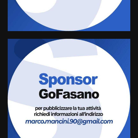
grande spettacolo con Uccio De
Santis
8 Agosto 2026 07:30
4
Politiche Giovanili e Mobilità
Sostenibile: premiati gli studenti
universitari del bando “La strada
giusta”
5
8 Agosto 2026 07:15
“I Contestatori: Musica di
Rivoluzione”: nuovo
appuntamento con “Fasano in
Banda”
6
7 Agosto 2026 06:05
US Fasano, Scianaro: “Profonda
amarezza per esclusione dal
campionato di calcio”
7 Agosto 2026 06:00
7