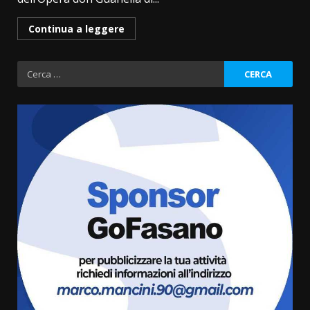
Continua a leggere
Ricerca
per:
La Banda Città di Fasano apre
ufficialmente la Festa di
Savelletri
8 Agosto 2026 11:00
3
Savelletri in festa, domani sera