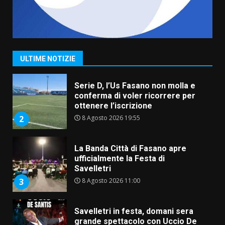
Grande successo per la “Sagra
del Pesce Spada” a Savelletri
9 Agosto 2026 07:32
1
ULTIME NOTIZIE
Serie D, l’Us Fasano non molla e
conferma di voler ricorrere per
ottenere l’iscrizione
8 Agosto 2026 19:55
2
La Banda Città di Fasano apre
ufficialmente la Festa di
Savelletri
8 Agosto 2026 11:00
3
Savelletri in festa, domani sera
grande spettacolo con Uccio De