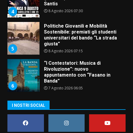
Santis
8 Agosto 2026 07:30
4
Politiche Giovanili e Mobilità
Sostenibile: premiati gli studenti
universitari del bando “La strada
giusta”
5
8 Agosto 2026 07:15
“I Contestatori: Musica di
Rivoluzione”: nuovo
appuntamento con “Fasano in
Banda”
6
7 Agosto 2026 06:05
US Fasano, Scianaro: “Profonda
I NOSTRI SOCIAL
amarezza per esclusione dal
campionato di calcio”
7 Agosto 2026 06:00
7