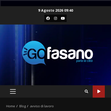
Skip
9 Agosto 2026 09:40
to
Facebook
Instagram
Youtube
content
PRIMARY
MENU
Home
Blog
avviso di lavoro