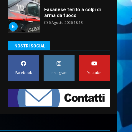
Fasanese ferito a colpi di
arma da fuoco
6 Agosto 2026 18:13
6
Carta d’identità: continua il
I NOSTRI SOCIAL
piano di aperture
straordinarie del Comune di
Fasano
7
6 Agosto 2026 14:16
Facebook
Instagram
Youtube
La Banda Città di Fasano apre
ufficialmente la Festa di
Savelletri
8 Agosto 2026 11:00
1
Savelletri in festa, domani
sera grande spettacolo con
Uccio De Santis