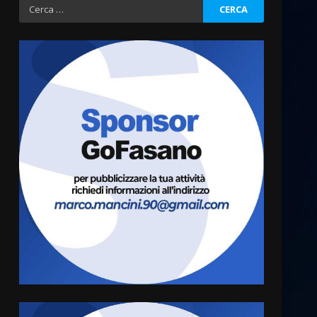
Ricerca
per:
Politiche Giovanili e Mobilità
Sostenibile: premiati gli
studenti universitari del
bando “La strada giusta”
3
8 Agosto 2026 07:15
“I Contestatori: Musica di
Rivoluzione”: nuovo
appuntamento con “Fasano in
Banda”
4
7 Agosto 2026 06:05
US Fasano, Scianaro:
“Profonda amarezza per
esclusione dal campionato di
calcio”
5
7 Agosto 2026 06:00