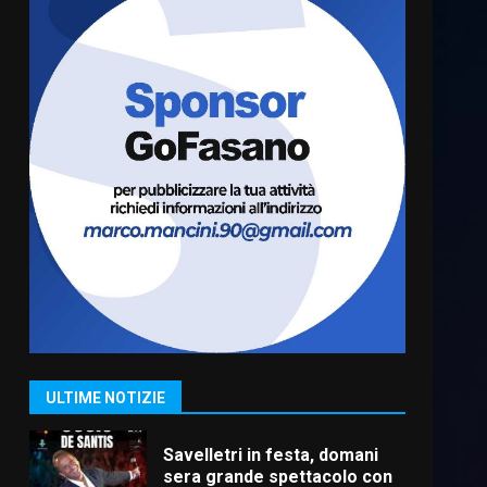
Fasanese ferito a colpi di
arma da fuoco
6 Agosto 2026 18:13
6
Carta d’identità: continua il
piano di aperture
straordinarie del Comune di
Fasano
7
6 Agosto 2026 14:16
La Banda Città di Fasano apre
ufficialmente la Festa di
Savelletri
8 Agosto 2026 11:00
1
ULTIME NOTIZIE
Savelletri in festa, domani
sera grande spettacolo con