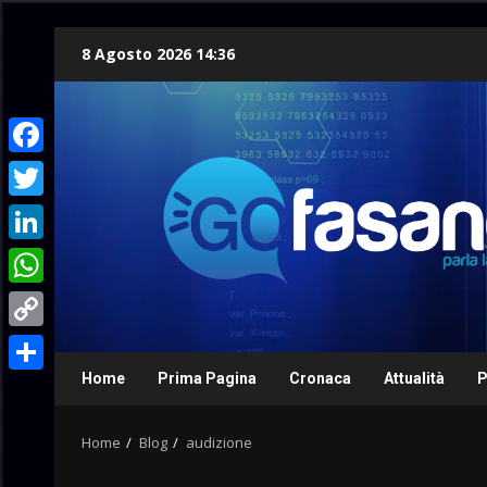
Skip
8 Agosto 2026 14:36
to
content
Facebook
Twitter
LinkedIn
WhatsApp
Copy
Link
Home
Prima Pagina
Cronaca
Attualità
P
Condividi
Home
Blog
audizione