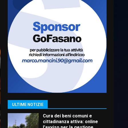
Residenti di Savelletri
scrivono al Prefetto: “Noi
cittadini di serie B”
5 Agosto 2026 06:15
6
A Savelletri torna la Sagra del
Pesce Spada: appuntamento
a sabato 8 agosto
5 Agosto 2026 06:10
7
Grazia Neglia, coordinatrice
cittadina di Fratelli d’Italia,
pronta a tornare in Consiglio
comunale
1
ULTIME NOTIZIE
6 Agosto 2026 08:00
Cura dei beni comuni e
cittadinanza attiva: online
l’avviso per la gestione