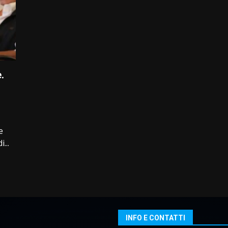
.
e
...
INFO E CONTATTI