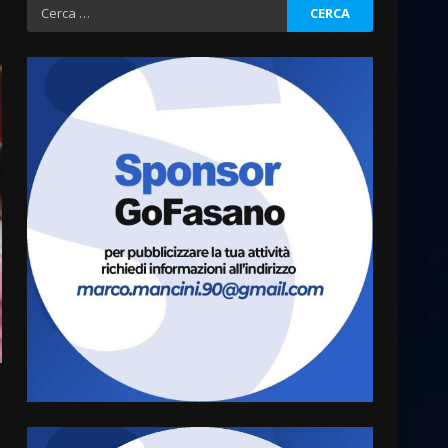
Ricerca
per:
La magia del Minareto e la
prima assoluta de “L’Albergo
Belvedere. Il rapimento”
6 Agosto 2026 06:15
3
Serie D, l’Us Fasano è
escluso dal campionato
5 Agosto 2026 17:30
4
Truffatori in azione nelle
frazioni fasanesi
5 Agosto 2026 11:03
5