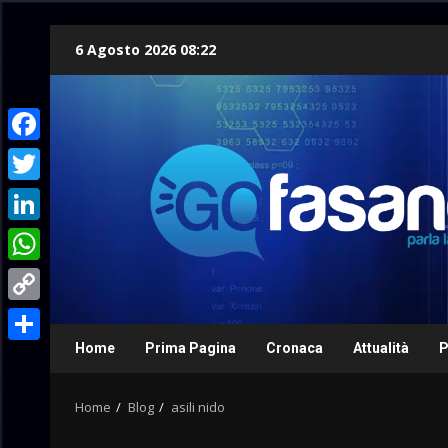
Skip
6 Agosto 2026 08:22
to
content
Facebook
Twitter
LinkedIn
WhatsApp
Copy
Link
Home
Prima Pagina
Cronaca
Attualità
P
Condividi
Home
Blog
asili nido