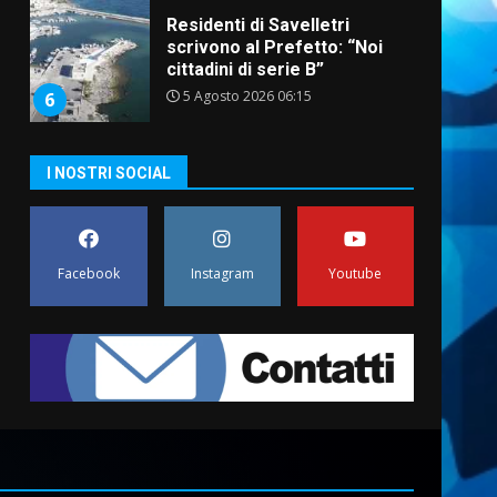
Residenti di Savelletri
scrivono al Prefetto: “Noi
cittadini di serie B”
5 Agosto 2026 06:15
6
A Savelletri torna la Sagra del
I NOSTRI SOCIAL
Pesce Spada: appuntamento
a sabato 8 agosto
5 Agosto 2026 06:10
7
Facebook
Instagram
Youtube
Grazia Neglia, coordinatrice
cittadina di Fratelli d’Italia,
pronta a tornare in Consiglio
comunale
1
6 Agosto 2026 08:00
Cura dei beni comuni e
cittadinanza attiva: online
l’avviso per la gestione
condivisa della Villetta di