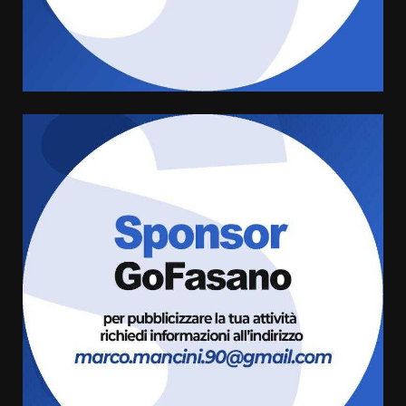
Pesce Spada: appuntamento a
sabato 8 agosto
5 Agosto 2026 06:10
4
L’abusivismo giornalistico è un
pericolo
3 Agosto 2026 17:22
5
Luca Fanigliulo è il nuovo
Presidente del Rotaract Club
Fasano
2 Agosto 2026 12:17
6
Il Premio Internazionale Fajano
torna a Savelletri
2 Agosto 2026 06:05
7