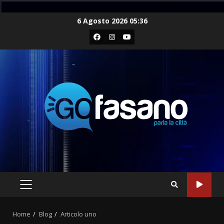
Skip
6 Agosto 2026 05:36
to
Facebook
Instagram
Youtube
content
PRIMARY
MENU
Home
Blog
Articolo uno