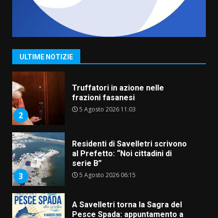
Serie D, l’Us Fasano è escluso
dal campionato
5 Agosto 2026 17:30
1
ULTIME NOTIZIE
Truffatori in azione nelle
frazioni fasanesi
5 Agosto 2026 11:03
2
Residenti di Savelletri scrivono
al Prefetto: “Noi cittadini di
serie B”
5 Agosto 2026 06:15
3
A Savelletri torna la Sagra del
Pesce Spada: appuntamento a