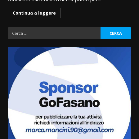
Continua a leggere
Ricerca
per:
Residenti di Savelletri scrivono
al Prefetto: “Noi cittadini di
serie B”
5 Agosto 2026 06:15
3
A Savelletri torna la Sagra del