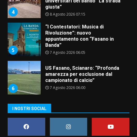
universitari del bando “La strada
giusta”
4
8 Agosto 2026 07:15
“I Contestatori: Musica di
Rivoluzione”: nuovo
appuntamento con “Fasano in
Banda”
5
7 Agosto 2026 06:05
US Fasano, Scianaro: “Profonda
amarezza per esclusione dal
campionato di calcio”
7 Agosto 2026 06:00
6
I NOSTRI SOCIAL
Fasanese ferito a colpi di arma
da fuoco
6 Agosto 2026 18:13
7