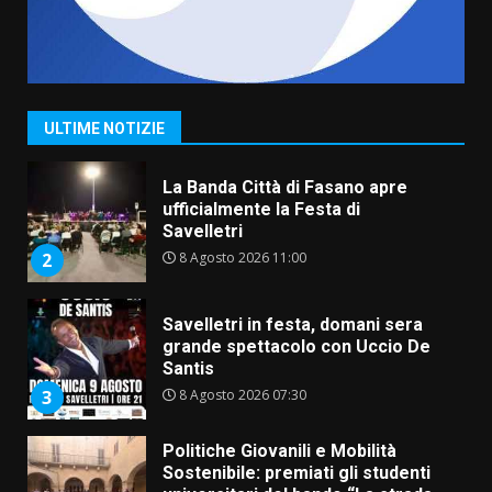
Serie D, l’Us Fasano non molla e
conferma di voler ricorrere per
ottenere l’iscrizione
8 Agosto 2026 19:55
1
ULTIME NOTIZIE
La Banda Città di Fasano apre
ufficialmente la Festa di
Savelletri
8 Agosto 2026 11:00
2
Savelletri in festa, domani sera
grande spettacolo con Uccio De
Santis
8 Agosto 2026 07:30
3
Politiche Giovanili e Mobilità
Sostenibile: premiati gli studenti