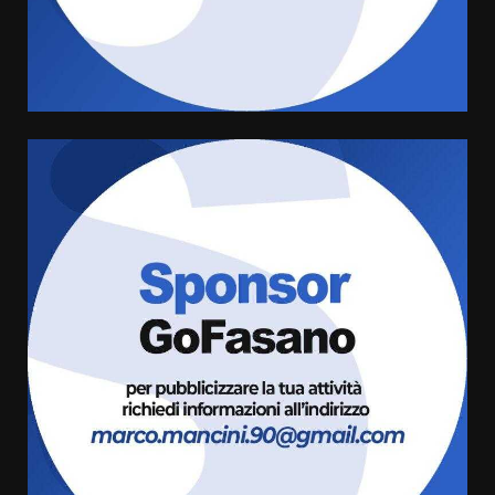
Sostenibile: premiati gli studenti
universitari del bando “La strada
giusta”
4
8 Agosto 2026 07:15
“I Contestatori: Musica di
Rivoluzione”: nuovo
appuntamento con “Fasano in
Banda”
5
7 Agosto 2026 06:05
US Fasano, Scianaro: “Profonda
amarezza per esclusione dal
campionato di calcio”
7 Agosto 2026 06:00
6
Fasanese ferito a colpi di arma
da fuoco
6 Agosto 2026 18:13
7