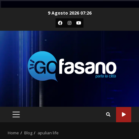
Skip
9 Agosto 2026 07:26
to
Facebook
Instagram
Youtube
content
PRIMARY
MENU
Home
Blog
apulian life