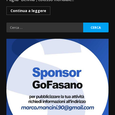
Continua a leggere
Ricerca
per:
Savelletri in festa, domani sera
grande spettacolo con Uccio De
Santis
8 Agosto 2026 07:30
3
Politiche Giovanili e Mobilità