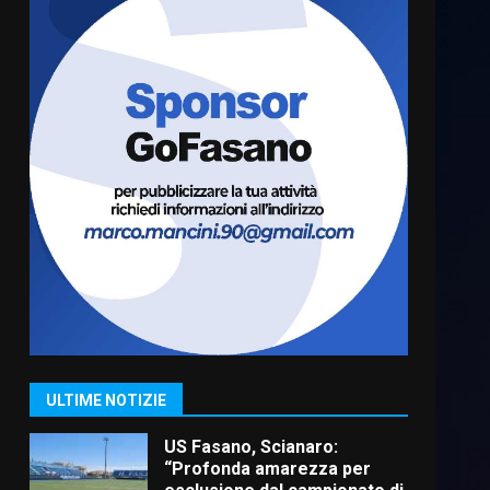
Cura dei beni comuni e
cittadinanza attiva: online
l’avviso per la gestione
condivisa della Villetta di
6
Laureto
6 Agosto 2026 06:20
La magia del Minareto e la
prima assoluta de “L’Albergo
Belvedere. Il rapimento”
6 Agosto 2026 06:15
7
“I Contestatori: Musica di
Rivoluzione”: nuovo
appuntamento con “Fasano in
Banda”
1
ULTIME NOTIZIE
7 Agosto 2026 06:05
US Fasano, Scianaro:
“Profonda amarezza per