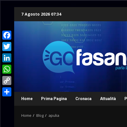
Skip
7 Agosto 2026 07:34
to
content
Facebook
Twitter
LinkedIn
WhatsApp
Copy
Link
Home
Prima Pagina
Cronaca
Attualità
P
Condividi
Home
Blog
apulia