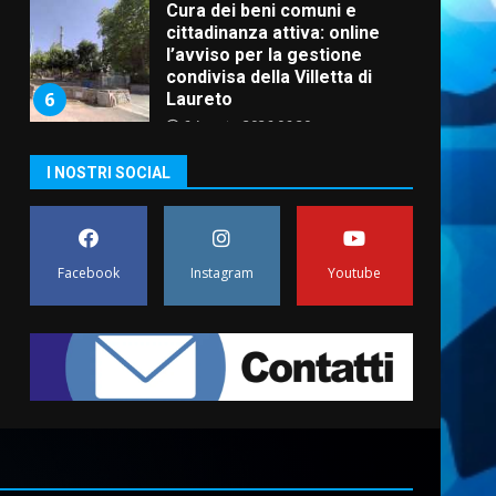
Cura dei beni comuni e
cittadinanza attiva: online
l’avviso per la gestione
condivisa della Villetta di
6
Laureto
6 Agosto 2026 06:20
La magia del Minareto e la
I NOSTRI SOCIAL
prima assoluta de “L’Albergo
Belvedere. Il rapimento”
6 Agosto 2026 06:15
7
Facebook
Instagram
Youtube
“I Contestatori: Musica di
Rivoluzione”: nuovo
appuntamento con “Fasano in
Banda”
1
7 Agosto 2026 06:05
US Fasano, Scianaro:
“Profonda amarezza per
esclusione dal campionato di
calcio”