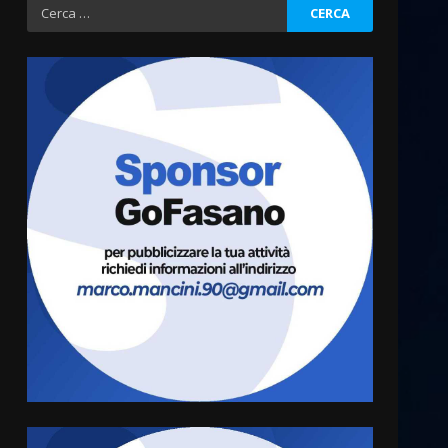
Ricerca
per:
Fasanese ferito a colpi di
arma da fuoco
6 Agosto 2026 18:13
3
Carta d’identità: continua il
piano di aperture
straordinarie del Comune di
Fasano
4
6 Agosto 2026 14:16
Grazia Neglia, coordinatrice
cittadina di Fratelli d’Italia,
pronta a tornare in Consiglio
comunale
5
6 Agosto 2026 08:00