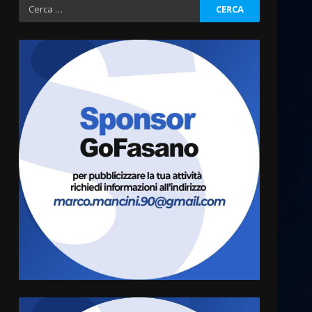
Ricerca
per:
La magia del Minareto e la
prima assoluta de “L’Albergo
Belvedere. Il rapimento”
6 Agosto 2026 06:15
3
Serie D, l’Us Fasano è
escluso dal campionato
5 Agosto 2026 17:30
4
Truffatori in azione nelle
frazioni fasanesi
5 Agosto 2026 11:03
5