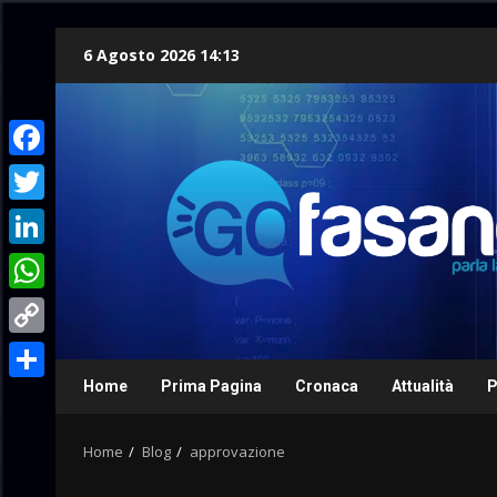
Skip
6 Agosto 2026 14:13
to
content
Facebook
Twitter
LinkedIn
WhatsApp
Copy
Link
Home
Prima Pagina
Cronaca
Attualità
P
Condividi
Home
Blog
approvazione