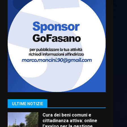
Residenti di Savelletri
scrivono al Prefetto: “Noi
cittadini di serie B”
5 Agosto 2026 06:15
6
A Savelletri torna la Sagra del
Pesce Spada: appuntamento
a sabato 8 agosto
5 Agosto 2026 06:10
7
Grazia Neglia, coordinatrice
cittadina di Fratelli d’Italia,
pronta a tornare in Consiglio
comunale
1
ULTIME NOTIZIE
6 Agosto 2026 08:00
Cura dei beni comuni e
cittadinanza attiva: online
l’avviso per la gestione