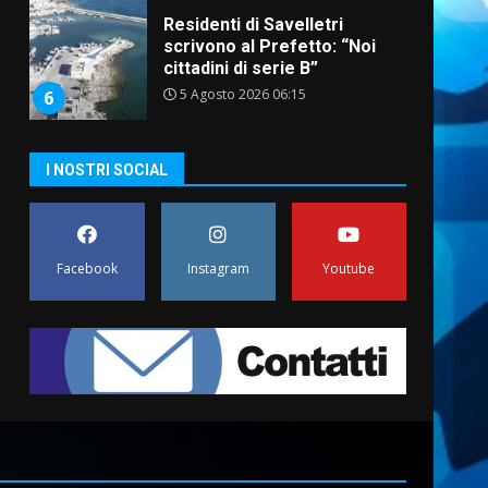
Residenti di Savelletri
scrivono al Prefetto: “Noi
cittadini di serie B”
5 Agosto 2026 06:15
6
A Savelletri torna la Sagra del
I NOSTRI SOCIAL
Pesce Spada: appuntamento
a sabato 8 agosto
5 Agosto 2026 06:10
7
Facebook
Instagram
Youtube
Grazia Neglia, coordinatrice
cittadina di Fratelli d’Italia,
pronta a tornare in Consiglio
comunale
1
6 Agosto 2026 08:00
Cura dei beni comuni e
cittadinanza attiva: online
l’avviso per la gestione
condivisa della Villetta di