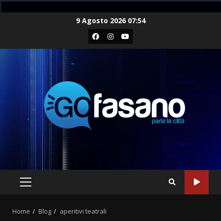
Skip
9 Agosto 2026 07:54
to
Facebook
Instagram
Youtube
content
PRIMARY
MENU
Home
Blog
aperitivi teatrali