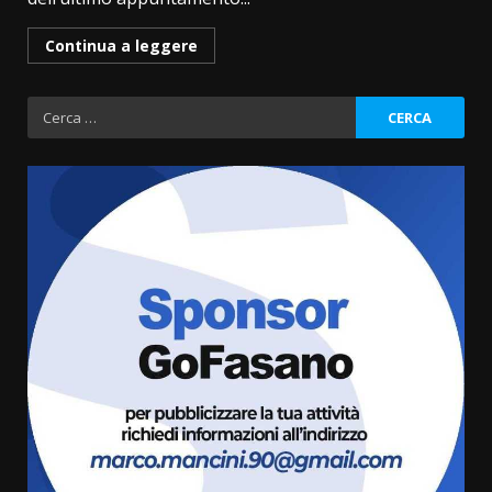
Continua a leggere
Ricerca
per:
La Banda Città di Fasano apre
ufficialmente la Festa di
Savelletri
8 Agosto 2026 11:00
3
Savelletri in festa, domani sera