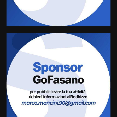
grande spettacolo con Uccio De
Santis
8 Agosto 2026 07:30
4
Politiche Giovanili e Mobilità
Sostenibile: premiati gli studenti
universitari del bando “La strada
giusta”
5
8 Agosto 2026 07:15
“I Contestatori: Musica di
Rivoluzione”: nuovo
appuntamento con “Fasano in
Banda”
6
7 Agosto 2026 06:05
US Fasano, Scianaro: “Profonda
amarezza per esclusione dal
campionato di calcio”
7 Agosto 2026 06:00
7