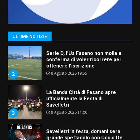
Grande successo per la “Sagra
del Pesce Spada” a Savelletri
9 Agosto 2026 07:32
1
ULTIME NOTIZIE
Serie D, l’Us Fasano non molla e
conferma di voler ricorrere per
ottenere l’iscrizione
8 Agosto 2026 19:55
2
La Banda Città di Fasano apre
ufficialmente la Festa di
Savelletri
8 Agosto 2026 11:00
3
Savelletri in festa, domani sera
grande spettacolo con Uccio De