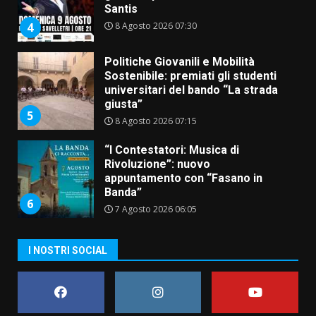
Santis
8 Agosto 2026 07:30
4
Politiche Giovanili e Mobilità
Sostenibile: premiati gli studenti
universitari del bando “La strada
giusta”
5
8 Agosto 2026 07:15
“I Contestatori: Musica di
Rivoluzione”: nuovo
appuntamento con “Fasano in
Banda”
6
7 Agosto 2026 06:05
US Fasano, Scianaro: “Profonda
I NOSTRI SOCIAL
amarezza per esclusione dal
campionato di calcio”
7 Agosto 2026 06:00
7