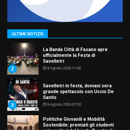
Serie D, l’Us Fasano non molla e
conferma di voler ricorrere per
ottenere l’iscrizione
8 Agosto 2026 19:55
1
ULTIME NOTIZIE
La Banda Città di Fasano apre
ufficialmente la Festa di
Savelletri
8 Agosto 2026 11:00
2
Savelletri in festa, domani sera
grande spettacolo con Uccio De
Santis
8 Agosto 2026 07:30
3
Politiche Giovanili e Mobilità
Sostenibile: premiati gli studenti