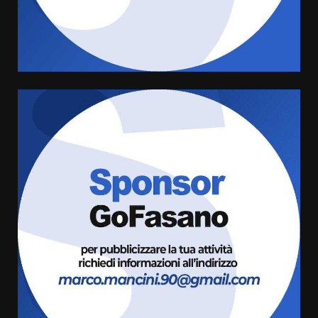
Sostenibile: premiati gli studenti
universitari del bando “La strada
giusta”
4
8 Agosto 2026 07:15
“I Contestatori: Musica di
Rivoluzione”: nuovo
appuntamento con “Fasano in
Banda”
5
7 Agosto 2026 06:05
US Fasano, Scianaro: “Profonda
amarezza per esclusione dal
campionato di calcio”
7 Agosto 2026 06:00
6
Fasanese ferito a colpi di arma
da fuoco
6 Agosto 2026 18:13
7