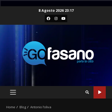
Skip
8 Agosto 2026 23:17
to
Facebook
Instagram
Youtube
content
PRIMARY
MENU
Home
Blog
Antonio l’oliva