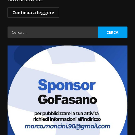
Continua a leggere
Ricerca
per:
Savelletri in festa, domani sera
grande spettacolo con Uccio De
Santis
8 Agosto 2026 07:30
3
Politiche Giovanili e Mobilità