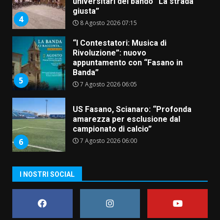
universitari del bando “La strada
giusta”
4
8 Agosto 2026 07:15
“I Contestatori: Musica di
Rivoluzione”: nuovo
appuntamento con “Fasano in
Banda”
5
7 Agosto 2026 06:05
US Fasano, Scianaro: “Profonda
amarezza per esclusione dal
campionato di calcio”
7 Agosto 2026 06:00
6
I NOSTRI SOCIAL
Fasanese ferito a colpi di arma
da fuoco
6 Agosto 2026 18:13
7