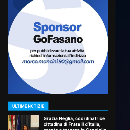
Truffatori in azione nelle
frazioni fasanesi
5 Agosto 2026 11:03
6
Residenti di Savelletri
scrivono al Prefetto: “Noi
cittadini di serie B”
5 Agosto 2026 06:15
7
Carta d’identità: continua il
piano di aperture
straordinarie del Comune di
Fasano
1
ULTIME NOTIZIE
6 Agosto 2026 14:16
Grazia Neglia, coordinatrice
cittadina di Fratelli d’Italia,