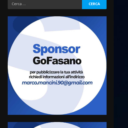
Ricerca
per:
Cura dei beni comuni e
cittadinanza attiva: online
l’avviso per la gestione
condivisa della Villetta di
3
Laureto
6 Agosto 2026 06:20
La magia del Minareto e la
prima assoluta de “L’Albergo
Belvedere. Il rapimento”
6 Agosto 2026 06:15
4
Serie D, l’Us Fasano è
escluso dal campionato
5 Agosto 2026 17:30
5