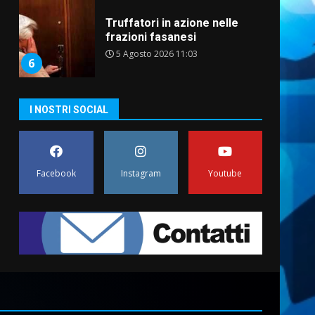
Truffatori in azione nelle
frazioni fasanesi
5 Agosto 2026 11:03
6
Residenti di Savelletri
I NOSTRI SOCIAL
scrivono al Prefetto: “Noi
cittadini di serie B”
5 Agosto 2026 06:15
7
Facebook
Instagram
Youtube
Carta d’identità: continua il
piano di aperture
straordinarie del Comune di
Fasano
1
6 Agosto 2026 14:16
Grazia Neglia, coordinatrice
cittadina di Fratelli d’Italia,
pronta a tornare in Consiglio
comunale