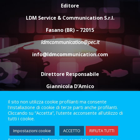
Editore
Serie D, l’Us Fasano è escluso
dal campionato
LDM Service & Communication S.r.l.
5 Agosto 2026 17:30
4
Fasano (BR) – 72015
ldmcommunication@pec.it
Truffatori in azione nelle
info@ldmcommunication.com
frazioni fasanesi
5 Agosto 2026 11:03
5
Direttore Responsabile
Giannicola D’Amico
Il sito non utilizza cookie profilanti ma consente
Termini e Condizioni
Privacy Policy
l'installazione di cookie di terze parti anche profilanti.
Informazioni Legali
Cliccando su “Accetta”, l'utente acconsente all'utilizzo di
tutti i cookie.
Facebook
Instagram
Youtube
Impostazioni cookie
ACCETTO
RIFIUTA TUTTI