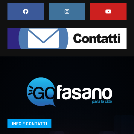
sabato 8 agosto
5 Agosto 2026 06:10
7
Grazia Neglia, coordinatrice
cittadina di Fratelli d’Italia,
pronta a tornare in Consiglio
comunale
1
6 Agosto 2026 08:00
Cura dei beni comuni e
cittadinanza attiva: online
l’avviso per la gestione
condivisa della Villetta di
2
Laureto
6 Agosto 2026 06:20
La magia del Minareto e la prima
assoluta de “L’Albergo
Belvedere. Il rapimento”
6 Agosto 2026 06:15
3
INFO E CONTATTI