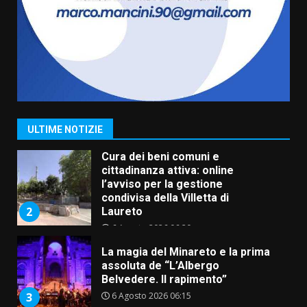
Pesce Spada: appuntamento a
sabato 8 agosto
5 Agosto 2026 06:10
7
Grazia Neglia, coordinatrice
cittadina di Fratelli d’Italia,
pronta a tornare in Consiglio
comunale
1
ULTIME NOTIZIE
6 Agosto 2026 08:00
Cura dei beni comuni e
cittadinanza attiva: online
l’avviso per la gestione
condivisa della Villetta di
2
Laureto
6 Agosto 2026 06:20
La magia del Minareto e la prima
assoluta de “L’Albergo
Belvedere. Il rapimento”
6 Agosto 2026 06:15
3