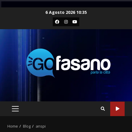
Skip
6 Agosto 2026 10:35
to
Facebook
Instagram
Youtube
content
PRIMARY
MENU
Home
Blog
anspi