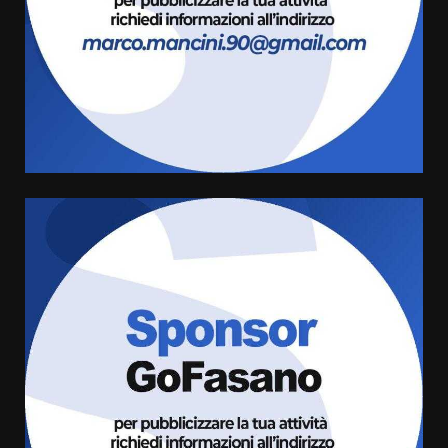
6 Agosto 2026 06:15
3
Serie D, l’Us Fasano è escluso
dal campionato
5 Agosto 2026 17:30
4
Truffatori in azione nelle
frazioni fasanesi
5 Agosto 2026 11:03
5
Residenti di Savelletri scrivono
al Prefetto: “Noi cittadini di
serie B”
5 Agosto 2026 06:15
6
A Savelletri torna la Sagra del