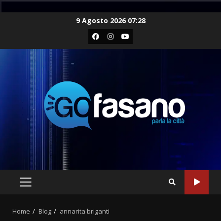
Skip
9 Agosto 2026 07:28
to
Facebook
Instagram
Youtube
content
PRIMARY
MENU
Home
Blog
annarita briganti