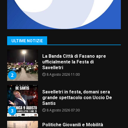
6 Agosto 2026 18:13
7
Serie D, l’Us Fasano non molla e
conferma di voler ricorrere per
ottenere l’iscrizione
8 Agosto 2026 19:55
1
ULTIME NOTIZIE
La Banda Città di Fasano apre
ufficialmente la Festa di
Savelletri
8 Agosto 2026 11:00
2
Savelletri in festa, domani sera
grande spettacolo con Uccio De
Santis
8 Agosto 2026 07:30
3
Politiche Giovanili e Mobilità