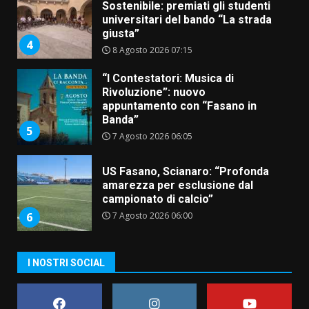
Sostenibile: premiati gli studenti
universitari del bando “La strada
giusta”
4
8 Agosto 2026 07:15
“I Contestatori: Musica di
Rivoluzione”: nuovo
appuntamento con “Fasano in
Banda”
5
7 Agosto 2026 06:05
US Fasano, Scianaro: “Profonda
amarezza per esclusione dal
campionato di calcio”
7 Agosto 2026 06:00
6
I NOSTRI SOCIAL
Fasanese ferito a colpi di arma
da fuoco
6 Agosto 2026 18:13
7