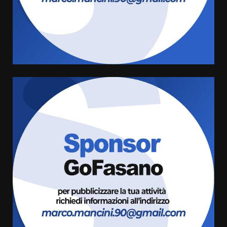
Politiche Giovanili e Mobilità
Sostenibile: premiati gli studenti
universitari del bando “La strada
giusta”
4
8 Agosto 2026 07:15
“I Contestatori: Musica di
Rivoluzione”: nuovo
appuntamento con “Fasano in
Banda”
5
7 Agosto 2026 06:05
US Fasano, Scianaro: “Profonda
amarezza per esclusione dal
campionato di calcio”
7 Agosto 2026 06:00
6
Fasanese ferito a colpi di arma
da fuoco