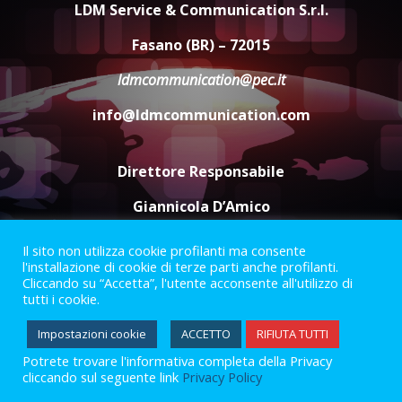
universitari del bando “La strada
LDM Service & Communication S.r.l.
giusta”
4
Fasano (BR) – 72015
8 Agosto 2026 07:15
ldmcommunication@pec.it
“I Contestatori: Musica di
Rivoluzione”: nuovo
info@ldmcommunication.com
appuntamento con “Fasano in
Banda”
5
7 Agosto 2026 06:05
Direttore Responsabile
Giannicola D’Amico
Il sito non utilizza cookie profilanti ma consente
Termini e Condizioni
Privacy Policy
l'installazione di cookie di terze parti anche profilanti.
Informazioni Legali
Cliccando su “Accetta”, l'utente acconsente all'utilizzo di
tutti i cookie.
Facebook
Instagram
Youtube
Impostazioni cookie
ACCETTO
RIFIUTA TUTTI
Potrete trovare l'informativa completa della Privacy
2023 © Gofasano
|
Powered by
Creativestudio
&
LGC
.
cliccando sul seguente link
Privacy Policy