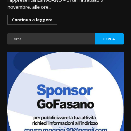
rappresentanza FASANO – Si terrà sabato 9
novembre, alle ore...
Continua a leggere
Ricerca
per:
Savelletri in festa, domani sera
grande spettacolo con Uccio De
Santis
8 Agosto 2026 07:30
3