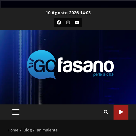
Skip
10 Agosto 2026 14:03
to
Facebook
Instagram
Youtube
content
PRIMARY
MENU
Home
Blog
animalenta