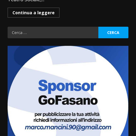
Continua a leggere
Ricerca
per:
Grande successo per la “Sagra
del Pesce Spada” a Savelletri
9 Agosto 2026 07:32
3
Serie D, l’Us Fasano non molla e