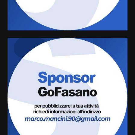
conferma di voler ricorrere per
ottenere l’iscrizione
8 Agosto 2026 19:55
4
La Banda Città di Fasano apre
ufficialmente la Festa di
Savelletri
8 Agosto 2026 11:00
5
Savelletri in festa, domani sera
grande spettacolo con Uccio De
Santis
8 Agosto 2026 07:30
6
Politiche Giovanili e Mobilità
Sostenibile: premiati gli studenti
universitari del bando “La strada
giusta”
7
8 Agosto 2026 07:15