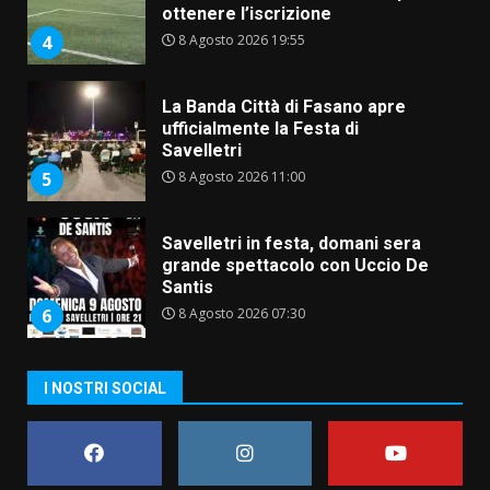
ottenere l’iscrizione
8 Agosto 2026 19:55
4
La Banda Città di Fasano apre
ufficialmente la Festa di
Savelletri
8 Agosto 2026 11:00
5
Savelletri in festa, domani sera
grande spettacolo con Uccio De
Santis
8 Agosto 2026 07:30
6
Politiche Giovanili e Mobilità
I NOSTRI SOCIAL
Sostenibile: premiati gli studenti
universitari del bando “La strada
giusta”
7
8 Agosto 2026 07:15