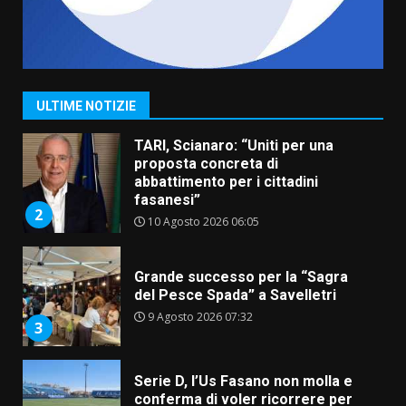
Savelletri in festa, pienone sul
porto per Uccio De Santis: la
voce di Antonella Losavio
incanta la piazza
1
ULTIME NOTIZIE
10 Agosto 2026 10:48
TARI, Scianaro: “Uniti per una
proposta concreta di
abbattimento per i cittadini
fasanesi”
2
10 Agosto 2026 06:05
Grande successo per la “Sagra
del Pesce Spada” a Savelletri
9 Agosto 2026 07:32
3
Serie D, l’Us Fasano non molla e
conferma di voler ricorrere per