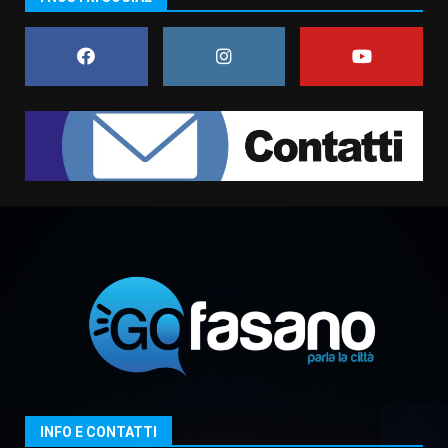
di aperture straordinarie del
Comune di Fasano
6 Agosto 2026 14:16
7
La Banda Città di Fasano apre
ufficialmente la Festa di
Savelletri
8 Agosto 2026 11:00
1
Savelletri in festa, domani sera
grande spettacolo con Uccio De
Santis
8 Agosto 2026 07:30
2
Politiche Giovanili e Mobilità
Sostenibile: premiati gli studenti
universitari del bando “La strada
giusta”
3
INFO E CONTATTI
8 Agosto 2026 07:15