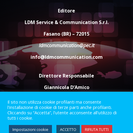
“I Contestatori: Musica di
Editore
Rivoluzione”: nuovo
appuntamento con “Fasano in
LDM Service & Communication S.r.l.
Banda”
4
Fasano (BR) – 72015
7 Agosto 2026 06:05
ldmcommunication@pec.it
US Fasano, Scianaro: “Profonda
amarezza per esclusione dal
info@ldmcommunication.com
campionato di calcio”
7 Agosto 2026 06:00
5
Direttore Responsabile
Giannicola D’Amico
Il sito non utilizza cookie profilanti ma consente
Termini e Condizioni
Privacy Policy
l'installazione di cookie di terze parti anche profilanti.
Informazioni Legali
Cliccando su “Accetta”, l'utente acconsente all'utilizzo di
tutti i cookie.
Facebook
Instagram
Youtube
Impostazioni cookie
ACCETTO
RIFIUTA TUTTI