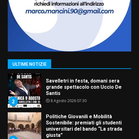
Carta d’identità: continua il piano
di aperture straordinarie del
Comune di Fasano
6 Agosto 2026 14:16
7
La Banda Città di Fasano apre
ufficialmente la Festa di
Savelletri
8 Agosto 2026 11:00
1
ULTIME NOTIZIE
Savelletri in festa, domani sera
grande spettacolo con Uccio De
Santis
8 Agosto 2026 07:30
2
Politiche Giovanili e Mobilità
Sostenibile: premiati gli studenti
universitari del bando “La strada
giusta”