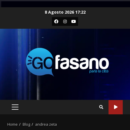
Skip
8 Agosto 2026 17:22
to
Facebook
Instagram
Youtube
content
PRIMARY
MENU
Home
Blog
andrea zeta