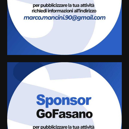
giusta”
3
8 Agosto 2026 07:15
“I Contestatori: Musica di
Rivoluzione”: nuovo
appuntamento con “Fasano in
Banda”
4
7 Agosto 2026 06:05
US Fasano, Scianaro: “Profonda
amarezza per esclusione dal
campionato di calcio”
7 Agosto 2026 06:00
5
Fasanese ferito a colpi di arma
da fuoco
6 Agosto 2026 18:13
6