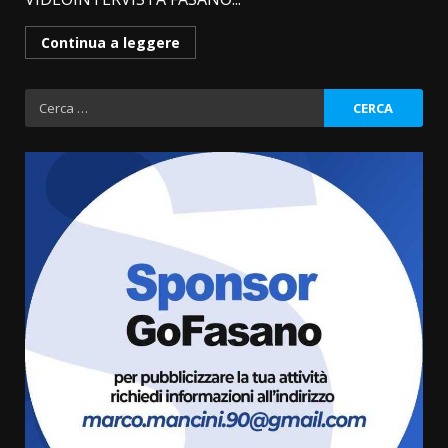
Continua a leggere
Ricerca
per:
Fasanese ferito a colpi di arma
da fuoco
6 Agosto 2026 18:13
3
Carta d’identità: continua il piano