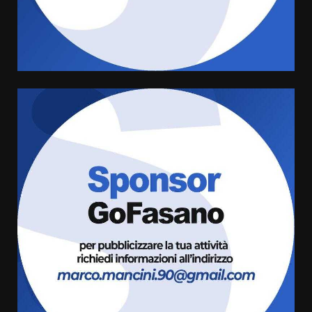
di aperture straordinarie del
Comune di Fasano
6 Agosto 2026 14:16
4
Grazia Neglia, coordinatrice
cittadina di Fratelli d’Italia,
pronta a tornare in Consiglio
comunale
5
6 Agosto 2026 08:00
Cura dei beni comuni e
cittadinanza attiva: online
l’avviso per la gestione
condivisa della Villetta di
6
Laureto
6 Agosto 2026 06:20
La magia del Minareto e la prima
assoluta de “L’Albergo
Belvedere. Il rapimento”
6 Agosto 2026 06:15
7