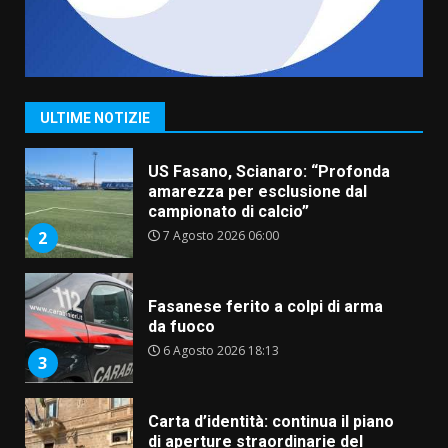
“I Contestatori: Musica di
Rivoluzione”: nuovo
appuntamento con “Fasano in
Banda”
1
ULTIME NOTIZIE
7 Agosto 2026 06:05
US Fasano, Scianaro: “Profonda
amarezza per esclusione dal
campionato di calcio”
7 Agosto 2026 06:00
2
Fasanese ferito a colpi di arma
da fuoco
6 Agosto 2026 18:13
3
Carta d’identità: continua il piano
di aperture straordinarie del