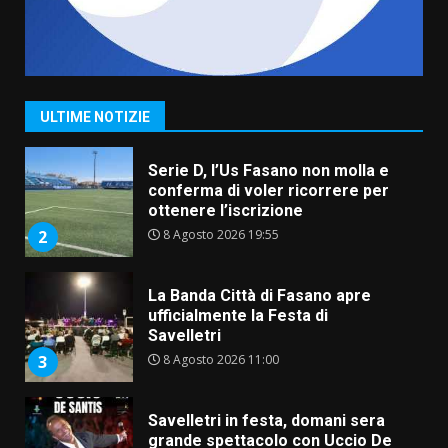
Grande successo per la “Sagra
del Pesce Spada” a Savelletri
9 Agosto 2026 07:32
1
ULTIME NOTIZIE
Serie D, l’Us Fasano non molla e
conferma di voler ricorrere per
ottenere l’iscrizione
8 Agosto 2026 19:55
2
La Banda Città di Fasano apre
ufficialmente la Festa di
Savelletri
8 Agosto 2026 11:00
3
Savelletri in festa, domani sera
grande spettacolo con Uccio De