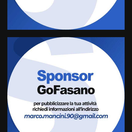
grande spettacolo con Uccio De
Santis
8 Agosto 2026 07:30
4
Politiche Giovanili e Mobilità
Sostenibile: premiati gli studenti
universitari del bando “La strada
giusta”
5
8 Agosto 2026 07:15
“I Contestatori: Musica di
Rivoluzione”: nuovo
appuntamento con “Fasano in
Banda”
6
7 Agosto 2026 06:05
US Fasano, Scianaro: “Profonda
amarezza per esclusione dal
campionato di calcio”
7 Agosto 2026 06:00
7