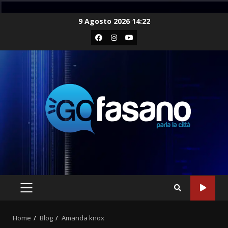
Skip
9 Agosto 2026 14:22
to
Facebook
Instagram
Youtube
content
PRIMARY
MENU
Home
Blog
Amanda knox