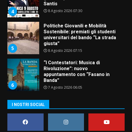
Santis
8 Agosto 2026 07:30
4
Politiche Giovanili e Mobilità
Sostenibile: premiati gli studenti
universitari del bando “La strada
giusta”
5
8 Agosto 2026 07:15
“I Contestatori: Musica di
Rivoluzione”: nuovo
appuntamento con “Fasano in
Banda”
6
7 Agosto 2026 06:05
US Fasano, Scianaro: “Profonda
I NOSTRI SOCIAL
amarezza per esclusione dal
campionato di calcio”
7 Agosto 2026 06:00
7