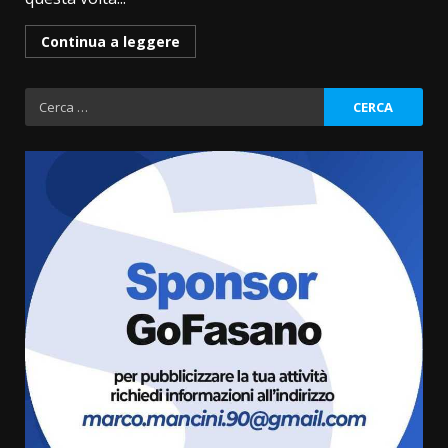
Continua a leggere
Ricerca
per:
La Banda Città di Fasano apre
ufficialmente la Festa di
Savelletri
8 Agosto 2026 11:00
3
Savelletri in festa, domani sera