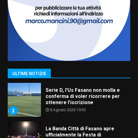
US Fasano, Scianaro: “Profonda
amarezza per esclusione dal
campionato di calcio”
7 Agosto 2026 06:00
7
Grande successo per la “Sagra
del Pesce Spada” a Savelletri
9 Agosto 2026 07:32
1
ULTIME NOTIZIE
Serie D, l’Us Fasano non molla e
conferma di voler ricorrere per
ottenere l’iscrizione
8 Agosto 2026 19:55
2
La Banda Città di Fasano apre
ufficialmente la Festa di