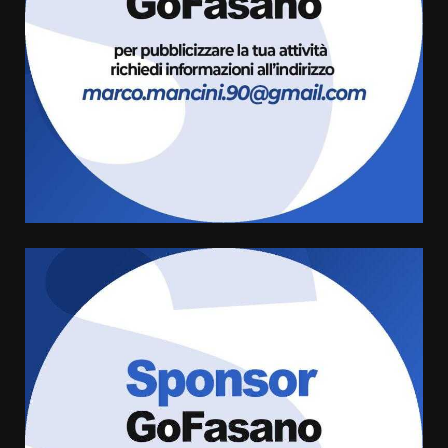
ufficialmente la Festa di
Savelletri
8 Agosto 2026 11:00
3
Savelletri in festa, domani sera
grande spettacolo con Uccio De
Santis
8 Agosto 2026 07:30
4
Politiche Giovanili e Mobilità
Sostenibile: premiati gli studenti
universitari del bando “La strada
giusta”
5
8 Agosto 2026 07:15
“I Contestatori: Musica di
Rivoluzione”: nuovo
appuntamento con “Fasano in
Banda”
6
7 Agosto 2026 06:05