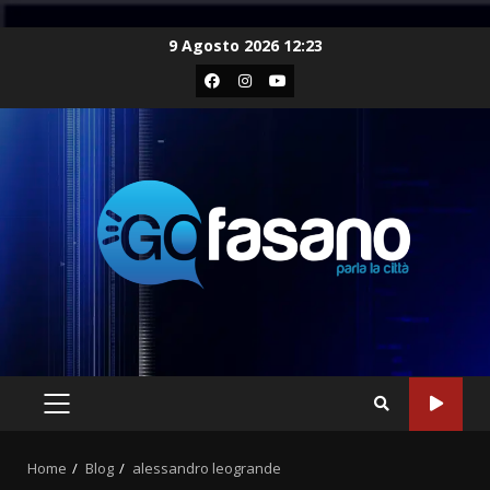
Skip
9 Agosto 2026 12:23
to
Facebook
Instagram
Youtube
content
PRIMARY
MENU
Home
Blog
alessandro leogrande