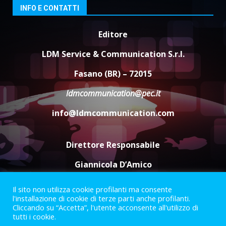
8 Agosto 2026 11:00
3
INFO E CONTATTI
Editore
Savelletri in festa, domani sera
grande spettacolo con Uccio De
LDM Service & Communication S.r.l.
Santis
8 Agosto 2026 07:30
4
Fasano (BR) – 72015
ldmcommunication@pec.it
Politiche Giovanili e Mobilità
Sostenibile: premiati gli studenti
info@ldmcommunication.com
universitari del bando “La strada
giusta”
5
8 Agosto 2026 07:15
Direttore Responsabile
Giannicola D’Amico
Il sito non utilizza cookie profilanti ma consente
Termini e Condizioni
Privacy Policy
l'installazione di cookie di terze parti anche profilanti.
Informazioni Legali
Cliccando su “Accetta”, l'utente acconsente all'utilizzo di
tutti i cookie.