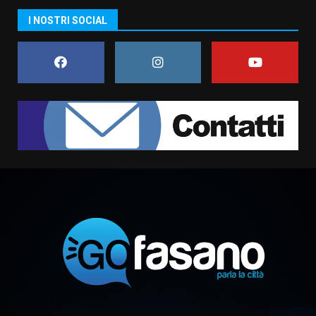
US Fasano, Scianaro: “Profonda
I NOSTRI SOCIAL
amarezza per esclusione dal
campionato di calcio”
7 Agosto 2026 06:00
7
Grande successo per la “Sagra
del Pesce Spada” a Savelletri
9 Agosto 2026 07:32
1
Serie D, l’Us Fasano non molla e
conferma di voler ricorrere per
ottenere l’iscrizione
8 Agosto 2026 19:55
2
La Banda Città di Fasano apre
ufficialmente la Festa di
Savelletri