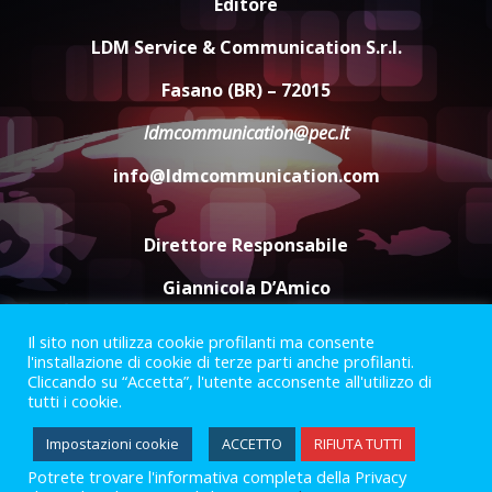
Editore
Rivoluzione”: nuovo
appuntamento con “Fasano in
LDM Service & Communication S.r.l.
Banda”
4
Fasano (BR) – 72015
7 Agosto 2026 06:05
ldmcommunication@pec.it
US Fasano, Scianaro: “Profonda
amarezza per esclusione dal
info@ldmcommunication.com
campionato di calcio”
7 Agosto 2026 06:00
5
Direttore Responsabile
Giannicola D’Amico
Il sito non utilizza cookie profilanti ma consente
Termini e Condizioni
Privacy Policy
l'installazione di cookie di terze parti anche profilanti.
Informazioni Legali
Cliccando su “Accetta”, l'utente acconsente all'utilizzo di
tutti i cookie.
Facebook
Instagram
Youtube
Impostazioni cookie
ACCETTO
RIFIUTA TUTTI
Potrete trovare l'informativa completa della Privacy
2023 © Gofasano
|
Powered by
Creativestudio
&
LGC
.