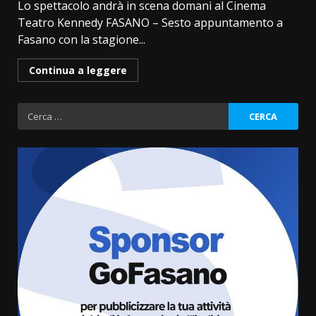
Lo spettacolo andrà in scena domani al Cinema
Teatro Kennedy FASANO – Sesto appuntamento a
Fasano con la stagione...
Continua a leggere
Ricerca
per:
Politiche Giovanili e Mobilità
Sostenibile: premiati gli studenti
universitari del bando “La strada
giusta”
3