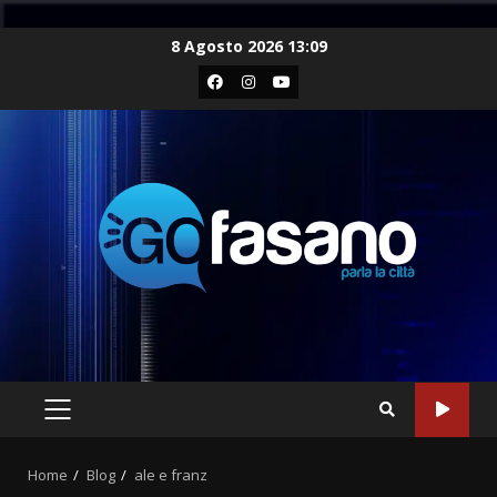
Skip
8 Agosto 2026 13:09
to
Facebook
Instagram
Youtube
content
PRIMARY
MENU
Home
Blog
ale e franz