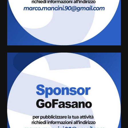
8 Agosto 2026 07:15
“I Contestatori: Musica di
Rivoluzione”: nuovo
appuntamento con “Fasano in
Banda”
4
7 Agosto 2026 06:05
US Fasano, Scianaro: “Profonda
amarezza per esclusione dal
campionato di calcio”
7 Agosto 2026 06:00
5
Fasanese ferito a colpi di arma
da fuoco
6 Agosto 2026 18:13
6
Carta d’identità: continua il piano
di aperture straordinarie del