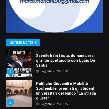
Comune di Fasano
6 Agosto 2026 14:16
7
La Banda Città di Fasano apre
ufficialmente la Festa di
Savelletri
8 Agosto 2026 11:00
1
ULTIME NOTIZIE
Savelletri in festa, domani sera
grande spettacolo con Uccio De
Santis
8 Agosto 2026 07:30
2
Politiche Giovanili e Mobilità
Sostenibile: premiati gli studenti
universitari del bando “La strada
giusta”
3
8 Agosto 2026 07:15