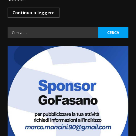
Continua a leggere
Ricerca
per:
Fasanese ferito a colpi di arma
da fuoco
6 Agosto 2026 18:13
3
Carta d’identità: continua il piano