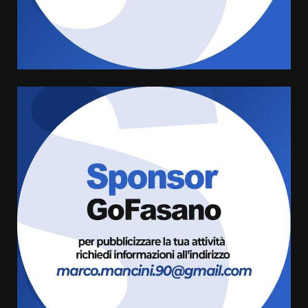
di aperture straordinarie del
Comune di Fasano
6 Agosto 2026 14:16
4
Grazia Neglia, coordinatrice
cittadina di Fratelli d’Italia,
pronta a tornare in Consiglio
comunale
5
6 Agosto 2026 08:00
Cura dei beni comuni e
cittadinanza attiva: online
l’avviso per la gestione
condivisa della Villetta di
6
Laureto
6 Agosto 2026 06:20
La magia del Minareto e la prima
assoluta de “L’Albergo
Belvedere. Il rapimento”
6 Agosto 2026 06:15
7