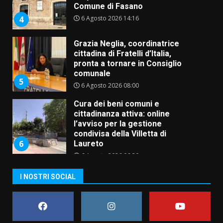
Comune di Fasano
6 Agosto 2026 14:16
4
Grazia Neglia, coordinatrice
cittadina di Fratelli d’Italia,
pronta a tornare in Consiglio
comunale
5
6 Agosto 2026 08:00
Cura dei beni comuni e
cittadinanza attiva: online
l’avviso per la gestione
condivisa della Villetta di
6
Laureto
6 Agosto 2026 06:20
La magia del Minareto e la prima
I NOSTRI SOCIAL
assoluta de “L’Albergo
Belvedere. Il rapimento”
6 Agosto 2026 06:15
7