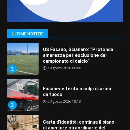
“I Contestatori: Musica di
Rivoluzione”: nuovo
appuntamento con “Fasano in
Banda”
1
ULTIME NOTIZIE
7 Agosto 2026 06:05
US Fasano, Scianaro: “Profonda
amarezza per esclusione dal
campionato di calcio”
7 Agosto 2026 06:00
2
Fasanese ferito a colpi di arma
da fuoco
6 Agosto 2026 18:13
3
Carta d’identità: continua il piano
di aperture straordinarie del