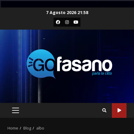
Skip
7 Agosto 2026 21:58
to
Facebook
Instagram
Youtube
content
PRIMARY
MENU
Home
Blog
albo