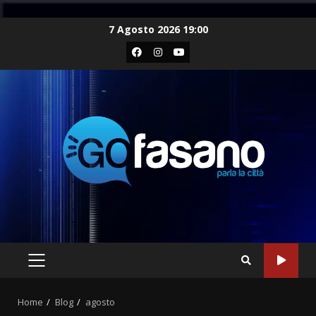
Skip
7 Agosto 2026 19:00
to
Facebook
Instagram
Youtube
content
PRIMARY
MENU
Home
Blog
agosto