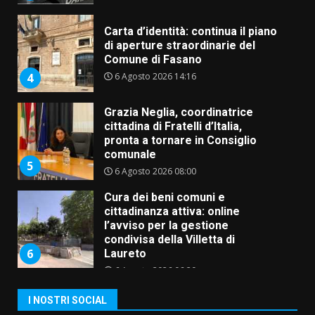
Carta d’identità: continua il piano
di aperture straordinarie del
Comune di Fasano
6 Agosto 2026 14:16
4
Grazia Neglia, coordinatrice
cittadina di Fratelli d’Italia,
pronta a tornare in Consiglio
comunale
5
6 Agosto 2026 08:00
Cura dei beni comuni e
cittadinanza attiva: online
l’avviso per la gestione
condivisa della Villetta di
6
Laureto
6 Agosto 2026 06:20
La magia del Minareto e la prima
I NOSTRI SOCIAL
assoluta de “L’Albergo