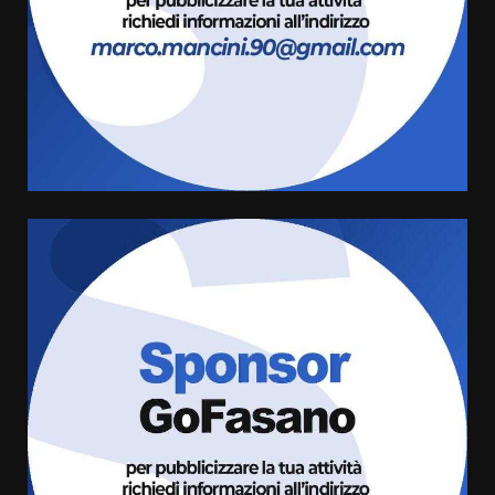
3
Carta d’identità: continua il piano
di aperture straordinarie del
Comune di Fasano
6 Agosto 2026 14:16
4
Grazia Neglia, coordinatrice
cittadina di Fratelli d’Italia,
pronta a tornare in Consiglio
comunale
5
6 Agosto 2026 08:00
Cura dei beni comuni e
cittadinanza attiva: online
l’avviso per la gestione
condivisa della Villetta di
6
Laureto
6 Agosto 2026 06:20
La magia del Minareto e la prima