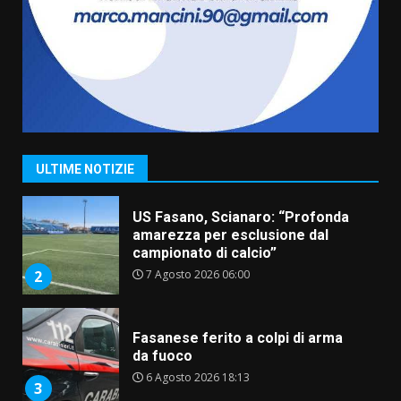
assoluta de “L’Albergo
Belvedere. Il rapimento”
6 Agosto 2026 06:15
7
“I Contestatori: Musica di
Rivoluzione”: nuovo
appuntamento con “Fasano in
Banda”
1
ULTIME NOTIZIE
7 Agosto 2026 06:05
US Fasano, Scianaro: “Profonda
amarezza per esclusione dal
campionato di calcio”
7 Agosto 2026 06:00
2
Fasanese ferito a colpi di arma
da fuoco
6 Agosto 2026 18:13
3