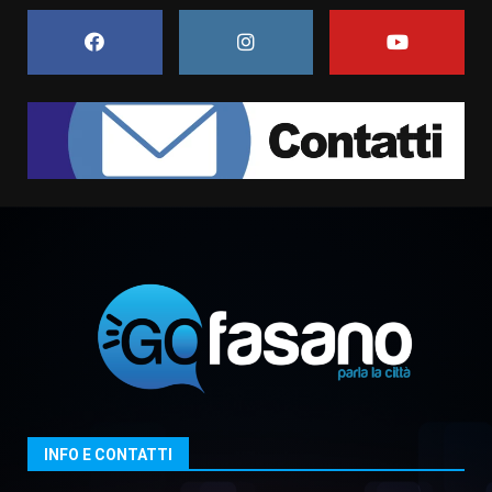
Belvedere. Il rapimento”
6 Agosto 2026 06:15
7
“I Contestatori: Musica di
Rivoluzione”: nuovo
appuntamento con “Fasano in
Banda”
1
7 Agosto 2026 06:05
US Fasano, Scianaro: “Profonda
amarezza per esclusione dal
campionato di calcio”
7 Agosto 2026 06:00
2
Fasanese ferito a colpi di arma
da fuoco
6 Agosto 2026 18:13
3
INFO E CONTATTI