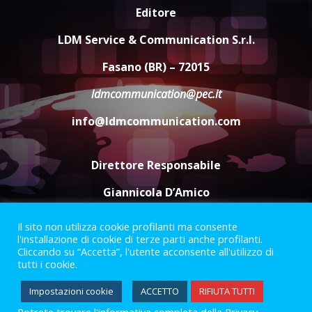
Editore
Carta d’identità: continua il piano
di aperture straordinarie del
LDM Service & Communication S.r.l.
Comune di Fasano
6 Agosto 2026 14:16
4
Fasano (BR) – 72015
ldmcommunication@pec.it
Grazia Neglia, coordinatrice
cittadina di Fratelli d’Italia,
info@ldmcommunication.com
pronta a tornare in Consiglio
comunale
5
6 Agosto 2026 08:00
Direttore Responsabile
Giannicola D’Amico
Il sito non utilizza cookie profilanti ma consente
Termini e Condizioni
Privacy Policy
l'installazione di cookie di terze parti anche profilanti.
Informazioni Legali
Cliccando su “Accetta”, l'utente acconsente all'utilizzo di
tutti i cookie.
Facebook
Instagram
Youtube
Impostazioni cookie
ACCETTO
RIFIUTA TUTTI