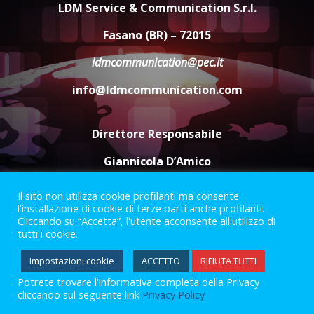
appuntamento con “Fasano in
LDM Service & Communication S.r.l.
Banda”
4
Fasano (BR) – 72015
7 Agosto 2026 06:05
ldmcommunication@pec.it
US Fasano, Scianaro: “Profonda
amarezza per esclusione dal
info@ldmcommunication.com
campionato di calcio”
7 Agosto 2026 06:00
5
Direttore Responsabile
Giannicola D’Amico
Il sito non utilizza cookie profilanti ma consente
Termini e Condizioni
Privacy Policy
l'installazione di cookie di terze parti anche profilanti.
Informazioni Legali
Cliccando su “Accetta”, l'utente acconsente all'utilizzo di
tutti i cookie.
Facebook
Instagram
Youtube
Impostazioni cookie
ACCETTO
RIFIUTA TUTTI
Potrete trovare l'informativa completa della Privacy
2023 © Gofasano
|
Powered by
Creativestudio
&
LGC
.
cliccando sul seguente link
Privacy Policy