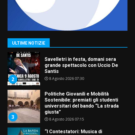
6 Agosto 2026 14:16
7
La Banda Città di Fasano apre
ufficialmente la Festa di
Savelletri
8 Agosto 2026 11:00
1
ULTIME NOTIZIE
Savelletri in festa, domani sera
grande spettacolo con Uccio De
Santis
8 Agosto 2026 07:30
2
Politiche Giovanili e Mobilità
Sostenibile: premiati gli studenti
universitari del bando “La strada
giusta”
3
8 Agosto 2026 07:15
“I Contestatori: Musica di