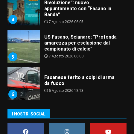
Rivoluzione”: nuovo
appuntamento con “Fasano in
Banda”
4
7 Agosto 2026 06:05
US Fasano, Scianaro: “Profonda
amarezza per esclusione dal
campionato di calcio”
7 Agosto 2026 06:00
5
Fasanese ferito a colpi di arma
da fuoco
6 Agosto 2026 18:13
6
Carta d’identità: continua il piano
I NOSTRI SOCIAL
di aperture straordinarie del
Comune di Fasano
6 Agosto 2026 14:16
7