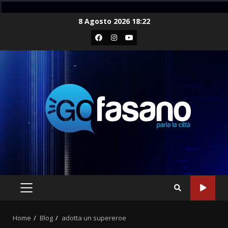
Skip
8 Agosto 2026 18:22
to
Facebook
Instagram
Youtube
content
PRIMARY
MENU
Home
Blog
adotta un supereroe