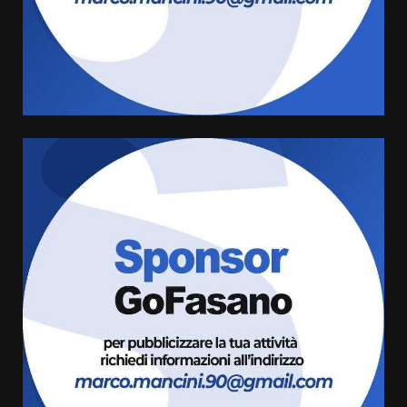
“I Contestatori: Musica di
Rivoluzione”: nuovo
appuntamento con “Fasano in
Banda”
4
7 Agosto 2026 06:05
US Fasano, Scianaro: “Profonda
amarezza per esclusione dal
campionato di calcio”
7 Agosto 2026 06:00
5
Fasanese ferito a colpi di arma
da fuoco
6 Agosto 2026 18:13
6
Carta d’identità: continua il piano
di aperture straordinarie del
Comune di Fasano