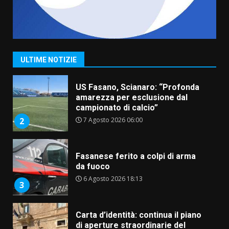
“I Contestatori: Musica di
Rivoluzione”: nuovo
appuntamento con “Fasano in
Banda”
1
ULTIME NOTIZIE
7 Agosto 2026 06:05
US Fasano, Scianaro: “Profonda
amarezza per esclusione dal
campionato di calcio”
7 Agosto 2026 06:00
2
Fasanese ferito a colpi di arma
da fuoco
6 Agosto 2026 18:13
3
Carta d’identità: continua il piano
di aperture straordinarie del