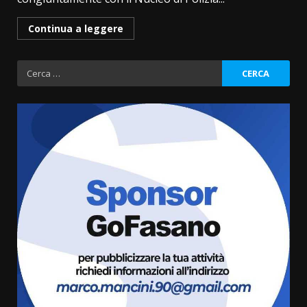
Continua a leggere
Ricerca
per:
Fasanese ferito a colpi di arma
da fuoco
6 Agosto 2026 18:13
3
Carta d’identità: continua il piano