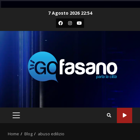
Skip
7 Agosto 2026 22:54
to
Facebook
Instagram
Youtube
content
PRIMARY
MENU
Home
Blog
abuso edilizio