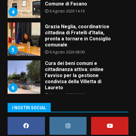
Comune di Fasano
6 Agosto 2026 14:16
4
Grazia Neglia, coordinatrice
cittadina di Fratelli d’Italia,
pronta a tornare in Consiglio
comunale
5
6 Agosto 2026 08:00
Cura dei beni comuni e
cittadinanza attiva: online
l’avviso per la gestione
condivisa della Villetta di
6
Laureto
6 Agosto 2026 06:20
La magia del Minareto e la prima
I NOSTRI SOCIAL
assoluta de “L’Albergo
Belvedere. Il rapimento”
6 Agosto 2026 06:15
7