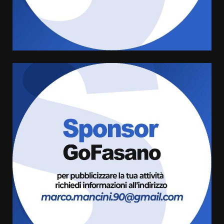
di aperture straordinarie del
Comune di Fasano
6 Agosto 2026 14:16
4
Grazia Neglia, coordinatrice
cittadina di Fratelli d’Italia,
pronta a tornare in Consiglio
comunale
5
6 Agosto 2026 08:00
Cura dei beni comuni e
cittadinanza attiva: online
l’avviso per la gestione
condivisa della Villetta di
6
Laureto
6 Agosto 2026 06:20
La magia del Minareto e la prima
assoluta de “L’Albergo
Belvedere. Il rapimento”
6 Agosto 2026 06:15
7