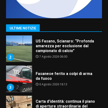
“I Contestatori: Musica di
Rivoluzione”: nuovo
appuntamento con “Fasano in
Banda”
1
ULTIME NOTIZIE
7 Agosto 2026 06:05
US Fasano, Scianaro: “Profonda
amarezza per esclusione dal
campionato di calcio”
7 Agosto 2026 06:00
2
Fasanese ferito a colpi di arma
da fuoco
6 Agosto 2026 18:13
3
Carta d’identità: continua il piano
di aperture straordinarie del