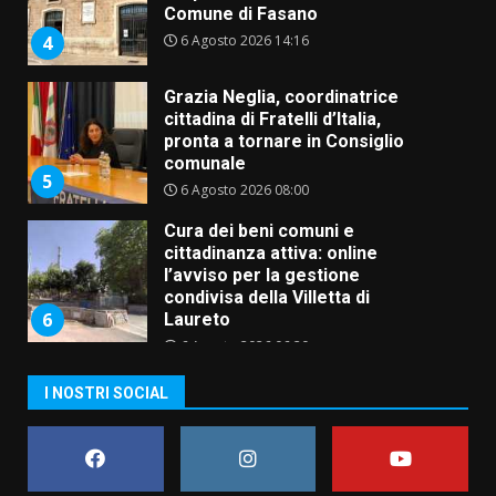
Comune di Fasano
6 Agosto 2026 14:16
4
Grazia Neglia, coordinatrice
cittadina di Fratelli d’Italia,
pronta a tornare in Consiglio
comunale
5
6 Agosto 2026 08:00
Cura dei beni comuni e
cittadinanza attiva: online
l’avviso per la gestione
condivisa della Villetta di
6
Laureto
6 Agosto 2026 06:20
La magia del Minareto e la prima
I NOSTRI SOCIAL
assoluta de “L’Albergo
Belvedere. Il rapimento”
6 Agosto 2026 06:15
7