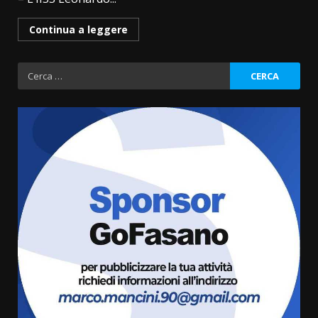
Continua a leggere
Ricerca
per:
Fasanese ferito a colpi di arma
da fuoco
6 Agosto 2026 18:13
3
Carta d’identità: continua il piano