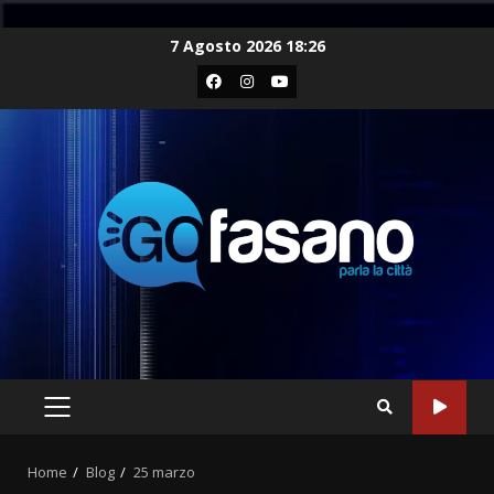
Skip
7 Agosto 2026 18:26
to
Facebook
Instagram
Youtube
content
PRIMARY
MENU
Home
Blog
25 marzo