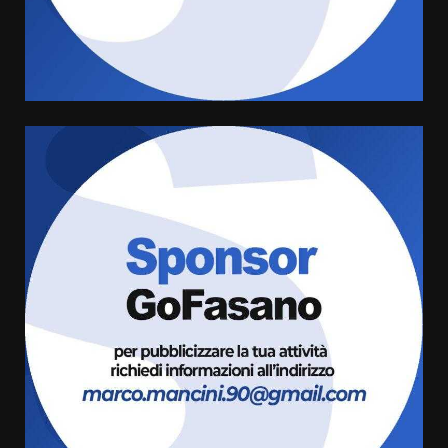
di aperture straordinarie del
Comune di Fasano
6 Agosto 2026 14:16
4
Grazia Neglia, coordinatrice
cittadina di Fratelli d’Italia,
pronta a tornare in Consiglio
comunale
5
6 Agosto 2026 08:00
Cura dei beni comuni e
cittadinanza attiva: online
l’avviso per la gestione
condivisa della Villetta di
6
Laureto
6 Agosto 2026 06:20
La magia del Minareto e la prima
assoluta de “L’Albergo
Belvedere. Il rapimento”
6 Agosto 2026 06:15
7