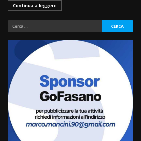
Continua a leggere
Ricerca
per:
Fasanese ferito a colpi di arma
da fuoco
6 Agosto 2026 18:13
3
Carta d’identità: continua il piano
di aperture straordinarie del