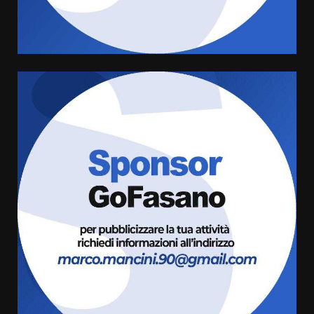
Comune di Fasano
6 Agosto 2026 14:16
4
Grazia Neglia, coordinatrice
cittadina di Fratelli d’Italia,
pronta a tornare in Consiglio
comunale
5
6 Agosto 2026 08:00
Cura dei beni comuni e
cittadinanza attiva: online
l’avviso per la gestione
condivisa della Villetta di
6
Laureto
6 Agosto 2026 06:20
La magia del Minareto e la prima
assoluta de “L’Albergo
Belvedere. Il rapimento”
6 Agosto 2026 06:15
7