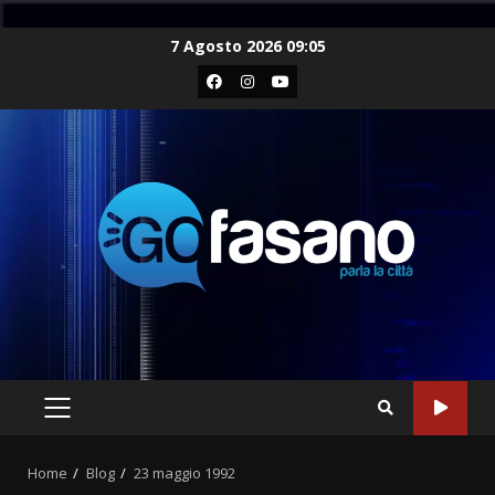
Skip
7 Agosto 2026 09:05
to
Facebook
Instagram
Youtube
content
PRIMARY
MENU
Home
Blog
23 maggio 1992