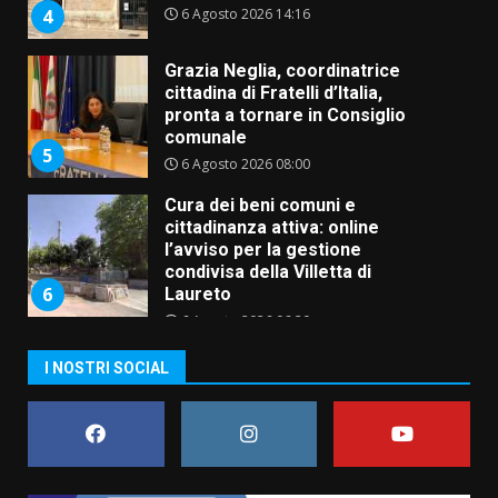
6 Agosto 2026 14:16
4
Grazia Neglia, coordinatrice
cittadina di Fratelli d’Italia,
pronta a tornare in Consiglio
comunale
5
6 Agosto 2026 08:00
Cura dei beni comuni e
cittadinanza attiva: online
l’avviso per la gestione
condivisa della Villetta di
6
Laureto
6 Agosto 2026 06:20
La magia del Minareto e la prima
I NOSTRI SOCIAL
assoluta de “L’Albergo
Belvedere. Il rapimento”
6 Agosto 2026 06:15
7
“I Contestatori: Musica di