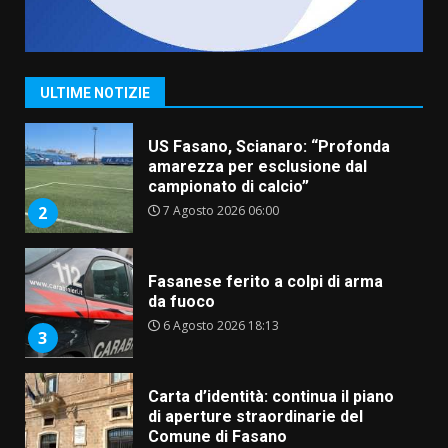
“I Contestatori: Musica di
Rivoluzione”: nuovo
appuntamento con “Fasano in
Banda”
1
ULTIME NOTIZIE
7 Agosto 2026 06:05
US Fasano, Scianaro: “Profonda
amarezza per esclusione dal
campionato di calcio”
7 Agosto 2026 06:00
2
Fasanese ferito a colpi di arma
da fuoco
6 Agosto 2026 18:13
3
Carta d’identità: continua il piano
di aperture straordinarie del
Comune di Fasano