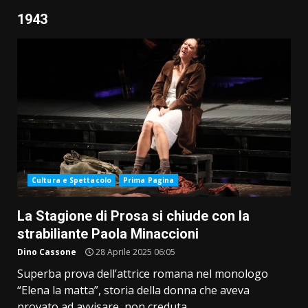
1943
Cultura e Spettacolo
Prima Pagina
La Stagione di Prosa si chiude con la
strabiliante Paola Minaccioni
Dino Cassone
28 Aprile 2025 06:05
Superba prova dell’attrice romana nel monologo
“Elena la matta”, storia della donna che aveva
provato ad avvisare, non creduta,...