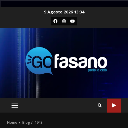
Skip
9 Agosto 2026 13:34
to
Facebook
Instagram
Youtube
content
PRIMARY
MENU
Home
Blog
1943