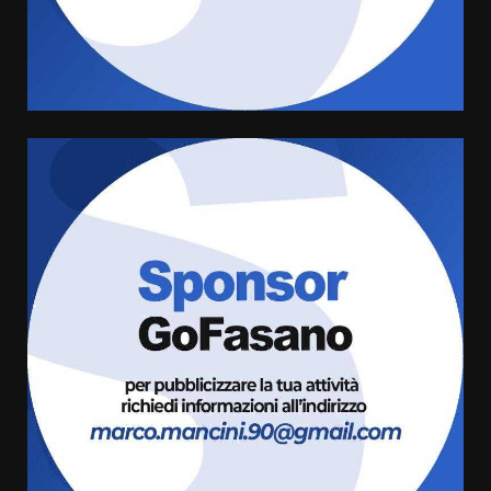
grande spettacolo con Uccio De
Santis
8 Agosto 2026 07:30
4
Politiche Giovanili e Mobilità
Sostenibile: premiati gli studenti
universitari del bando “La strada
giusta”
5
8 Agosto 2026 07:15
“I Contestatori: Musica di
Rivoluzione”: nuovo
appuntamento con “Fasano in
Banda”
6
7 Agosto 2026 06:05
US Fasano, Scianaro: “Profonda
amarezza per esclusione dal
campionato di calcio”
7 Agosto 2026 06:00
7