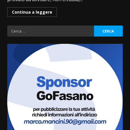
Continua a leggere
Ricerca
per:
La Banda Città di Fasano apre
ufficialmente la Festa di
Savelletri
8 Agosto 2026 11:00
3
Savelletri in festa, domani sera