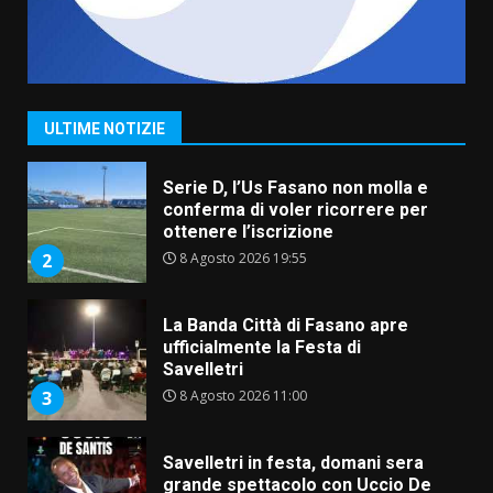
Grande successo per la “Sagra
del Pesce Spada” a Savelletri
9 Agosto 2026 07:32
1
ULTIME NOTIZIE
Serie D, l’Us Fasano non molla e
conferma di voler ricorrere per
ottenere l’iscrizione
8 Agosto 2026 19:55
2
La Banda Città di Fasano apre
ufficialmente la Festa di
Savelletri
8 Agosto 2026 11:00
3
Savelletri in festa, domani sera
grande spettacolo con Uccio De