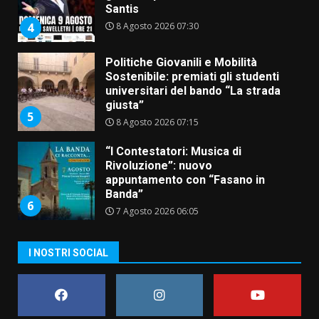
Santis
8 Agosto 2026 07:30
4
Politiche Giovanili e Mobilità
Sostenibile: premiati gli studenti
universitari del bando “La strada
giusta”
5
8 Agosto 2026 07:15
“I Contestatori: Musica di
Rivoluzione”: nuovo
appuntamento con “Fasano in
Banda”
6
7 Agosto 2026 06:05
US Fasano, Scianaro: “Profonda
I NOSTRI SOCIAL
amarezza per esclusione dal
campionato di calcio”
7 Agosto 2026 06:00
7