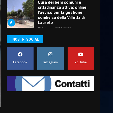
Cura dei beni comuni e
cittadinanza attiva: online
l’avviso per la gestione
condivisa della Villetta di
6
Laureto
6 Agosto 2026 06:20
La magia del Minareto e la
I NOSTRI SOCIAL
prima assoluta de “L’Albergo
Belvedere. Il rapimento”
6 Agosto 2026 06:15
7
Facebook
Instagram
Youtube
“I Contestatori: Musica di
Rivoluzione”: nuovo
appuntamento con “Fasano in
Banda”
1
7 Agosto 2026 06:05
US Fasano, Scianaro:
“Profonda amarezza per
esclusione dal campionato di
calcio”