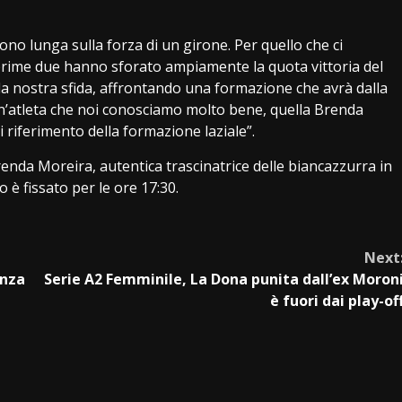
cono lunga sulla forza di un girone. Per quello che ci
e prime due hanno sforato ampiamente la quota vittoria del
la nostra sfida, affrontando una formazione che avrà dalla
n’atleta che noi conosciamo molto bene, quella Brenda
 riferimento della formazione laziale”.
Brenda Moreira, autentica trascinatrice delle biancazzurra in
 è fissato per le ore 17:30.
Next
anza
Serie A2 Femminile, La Dona punita dall’ex Moron
è fuori dai play-of