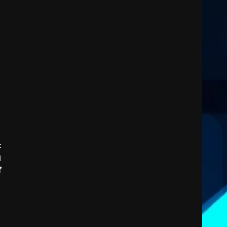
2
7 Agosto 2026 06:00
Fasanese ferito a colpi di
arma da fuoco
6 Agosto 2026 18:13
3
Carta d’identità: continua il
piano di aperture
straordinarie del Comune di
Fasano
4
6 Agosto 2026 14:16
:
i
Grazia Neglia, coordinatrice
f
cittadina di Fratelli d’Italia,
pronta a tornare in Consiglio
comunale
5
6 Agosto 2026 08:00