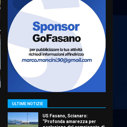
Cura dei beni comuni e
cittadinanza attiva: online
l’avviso per la gestione
condivisa della Villetta di
6
Laureto
6 Agosto 2026 06:20
La magia del Minareto e la
prima assoluta de “L’Albergo
Belvedere. Il rapimento”
6 Agosto 2026 06:15
7
“I Contestatori: Musica di
Rivoluzione”: nuovo
appuntamento con “Fasano in
Banda”
1
ULTIME NOTIZIE
7 Agosto 2026 06:05
US Fasano, Scianaro:
“Profonda amarezza per