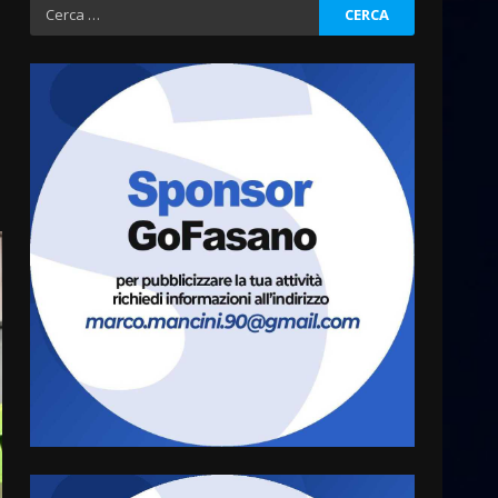
Ricerca
per:
Fasanese ferito a colpi di
arma da fuoco
6 Agosto 2026 18:13
3
Carta d’identità: continua il
piano di aperture
straordinarie del Comune di
Fasano
4
6 Agosto 2026 14:16
Grazia Neglia, coordinatrice
cittadina di Fratelli d’Italia,
pronta a tornare in Consiglio
comunale
5
6 Agosto 2026 08:00