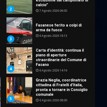
esclusione dal campionato di
calcio”
2
7 Agosto 2026 06:00
Fasanese ferito a colpi di
arma da fuoco
6 Agosto 2026 18:13
3
Carta d’identità: continua il
piano di aperture
I
straordinarie del Comune di
Fasano
4
6 Agosto 2026 14:16
Grazia Neglia, coordinatrice
cittadina di Fratelli d’Italia,
pronta a tornare in Consiglio
comunale
5
6 Agosto 2026 08:00