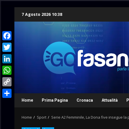
Skip
7 Agosto 2026 10:38
to
content
Facebook
Twitter
LinkedIn
WhatsApp
Copy
Link
Home
Prima Pagina
Cronaca
Attualità
P
Condividi
Home
Sport
Serie A2 Femminile, La Dona five insegue la