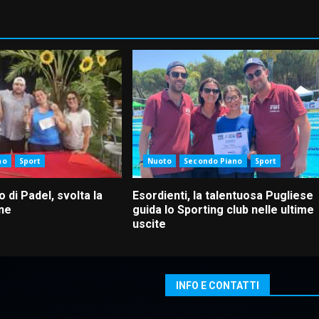
no
Sport
Nuoto
Secondo Piano
Sport
o di Padel, svolta la
Esordienti, la talentuosa Pugliese
one
guida lo Sporting club nelle ultime
uscite
INFO E CONTATTI