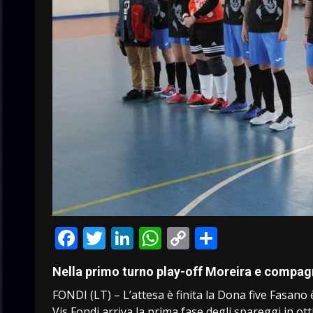
Facebook
Twitter
LinkedIn
WhatsApp
Copy
Condivid
Link
Nella primo turno play-off Moreira e compag
FONDI (LT) – L’attesa è finita la Dona five Fasano
Vis Fondi arriva la prima fase degli spareggi in ot