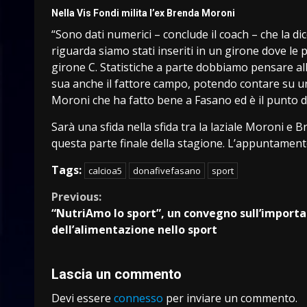
Nella Vis Fondi milita l’ex Brenda Moroni
“Sono dati numerici – conclude il coach – che la di
riguarda siamo stati inseriti in un girone dove l
girone C. Statistiche a parte dobbiamo pensare al
sua anche il fattore campo, potendo contare su u
Moroni che ha fatto bene a Fasano ed è il punto di
Sarà una sfida nella sfida tra la laziale Moroni e 
questa parte finale della stagione. L’appuntamento
Tags:
calcioa5
donafivefasano
sport
Continue
Previous:
“NutriAmo lo sport”, un convegno sull’import
Reading
dell’alimentazione nello sport
Lascia un commento
Devi essere
connesso
per inviare un commento.