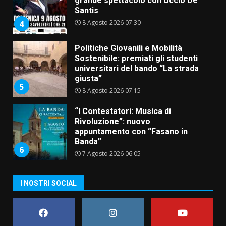
grande spettacolo con Uccio De
Santis
8 Agosto 2026 07:30
4
Politiche Giovanili e Mobilità
Sostenibile: premiati gli studenti
universitari del bando “La strada
giusta”
5
8 Agosto 2026 07:15
“I Contestatori: Musica di
Rivoluzione”: nuovo
appuntamento con “Fasano in
Banda”
6
7 Agosto 2026 06:05
US Fasano, Scianaro: “Profonda
I NOSTRI SOCIAL
amarezza per esclusione dal
campionato di calcio”
7 Agosto 2026 06:00
7