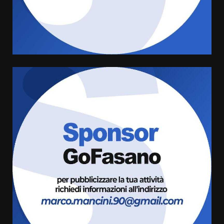
Savelletri in festa, domani sera
grande spettacolo con Uccio De
Santis
8 Agosto 2026 07:30
4
Politiche Giovanili e Mobilità
Sostenibile: premiati gli studenti
universitari del bando “La strada
giusta”
5
8 Agosto 2026 07:15
“I Contestatori: Musica di
Rivoluzione”: nuovo
appuntamento con “Fasano in
Banda”
6
7 Agosto 2026 06:05
US Fasano, Scianaro: “Profonda
amarezza per esclusione dal
campionato di calcio”
7 Agosto 2026 06:00
7