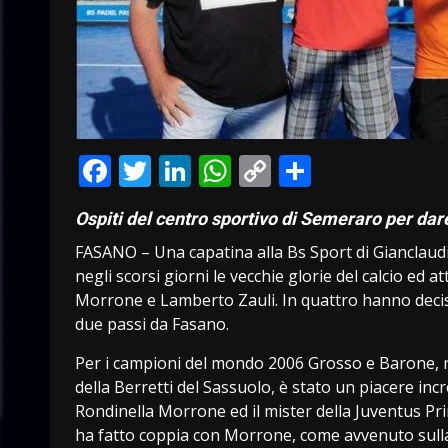
Facebook
Twitter
LinkedIn
WhatsApp
Copy
Condivid
Link
Ospiti del centro sportivo di Semeraro per dar
FASANO – Una capatina alla Bs Sport di Gianclaud
negli scorsi giorni le vecchie glorie del calcio ed
Morrone e Lamberto Zauli. In quattro hanno decis
due passi da Fasano.
Per i campioni del mondo 2006 Grosso e Barone, ri
della Berretti del Sassuolo, è stato un piacere incr
Rondinella Morrone ed il mister della Juventus Pr
ha fatto coppia con Morrone, come avvenuto sulla p