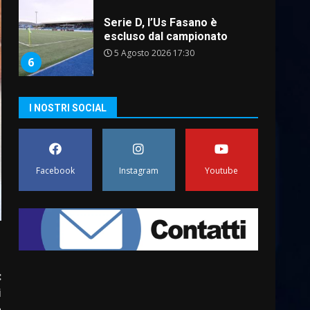
Serie D, l’Us Fasano è
escluso dal campionato
5 Agosto 2026 17:30
6
I NOSTRI SOCIAL
Truffatori in azione nelle
frazioni fasanesi
5 Agosto 2026 11:03
7
Facebook
Instagram
Youtube
Fasanese ferito a colpi di
arma da fuoco
6 Agosto 2026 18:13
1
Carta d’identità: continua il
:
piano di aperture
i
straordinarie del Comune di
e
Fasano