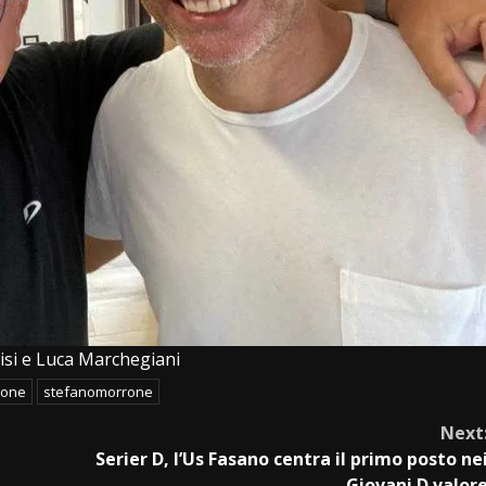
uisi e Luca Marchegiani
rone
stefanomorrone
Next
Serier D, l’Us Fasano centra il primo posto ne
Giovani D valor