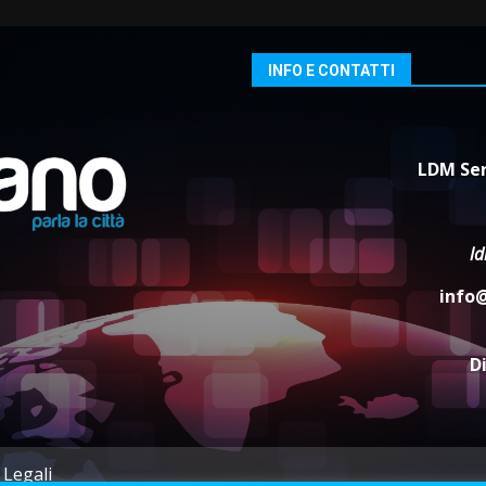
INFO E CONTATTI
LDM Ser
l
info
D
 Legali