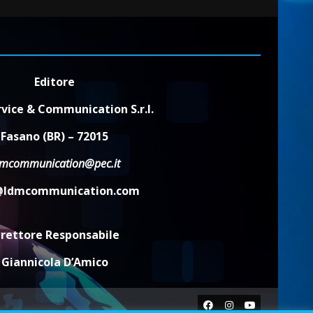
Editore
vice & Communication S.r.l.
Fasano (BR) – 72015
dmcommunication@pec.it
@ldmcommunication.com
irettore Responsabile
Giannicola D’Amico
Facebook
Instagram
Youtube