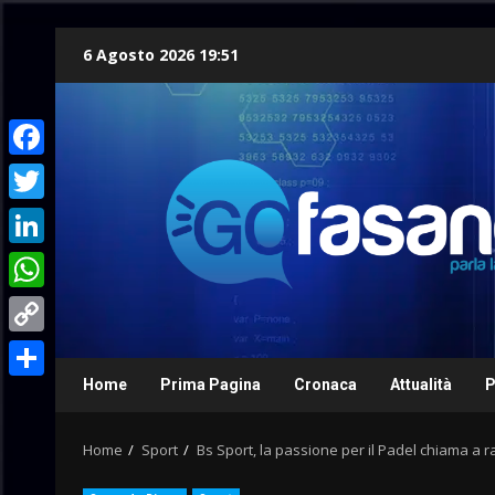
Skip
6 Agosto 2026 19:51
to
content
Facebook
Twitter
LinkedIn
WhatsApp
Copy
Link
Home
Prima Pagina
Cronaca
Attualità
P
Condividi
Home
Sport
Bs Sport, la passione per il Padel chiama a 