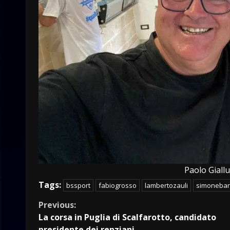
Paolo Giall
Tags:
bssport
fabiogrosso
lambertozauli
simoneba
Continue
Previous:
La corsa in Puglia di Scalfarotto, candidato
Reading
presidente dei renziani