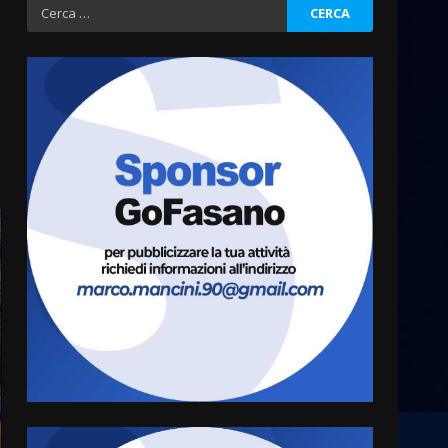
Ricerca
per:
Grazia Neglia, coordinatrice
cittadina di Fratelli d’Italia,
pronta a tornare in Consiglio
comunale
3
6 Agosto 2026 08:00
Cura dei beni comuni e
cittadinanza attiva: online
l’avviso per la gestione
condivisa della Villetta di
4
Laureto
6 Agosto 2026 06:20
La magia del Minareto e la
prima assoluta de “L’Albergo
Belvedere. Il rapimento”
6 Agosto 2026 06:15
5