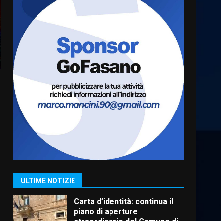
Serie D, l’Us Fasano è
escluso dal campionato
5 Agosto 2026 17:30
6
Truffatori in azione nelle
frazioni fasanesi
5 Agosto 2026 11:03
7
Fasanese ferito a colpi di
arma da fuoco
6 Agosto 2026 18:13
1
ULTIME NOTIZIE
Carta d’identità: continua il
piano di aperture