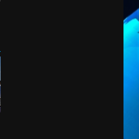
2
6 Agosto 2026 14:16
Grazia Neglia, coordinatrice
cittadina di Fratelli d’Italia,
pronta a tornare in Consiglio
comunale
3
6 Agosto 2026 08:00
Cura dei beni comuni e
cittadinanza attiva: online
l’avviso per la gestione
condivisa della Villetta di
4
Laureto
6 Agosto 2026 06:20
La magia del Minareto e la
prima assoluta de “L’Albergo
Belvedere. Il rapimento”
6 Agosto 2026 06:15
5