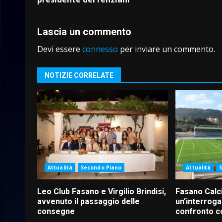
Lascia un commento
Devi essere
connesso
per inviare un commento.
NOTIZIE CORRELATE
Attualità
Secondo Piano
Attualità
Leo Club Fasano e Virgilio Brindisi,
Fasano Calc
avvenuto il passaggio delle
un’interroga
consegne
confronto c