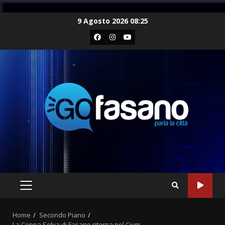
Skip
9 Agosto 2026 08:25
to
Facebook
Instagram
Youtube
content
PRIMARY
MENU
Home
Secondo Piano
La Coppa Selva di Fasano ritorna nel Civm