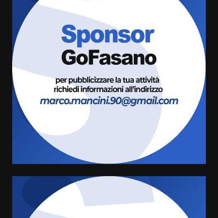
La Banda Città di Fasano apre
ufficialmente la Festa di
Savelletri
8 Agosto 2026 11:00
3
Savelletri in festa, domani sera
grande spettacolo con Uccio De
Santis
8 Agosto 2026 07:30
4
Politiche Giovanili e Mobilità
Sostenibile: premiati gli studenti
universitari del bando “La strada
giusta”
5
8 Agosto 2026 07:15