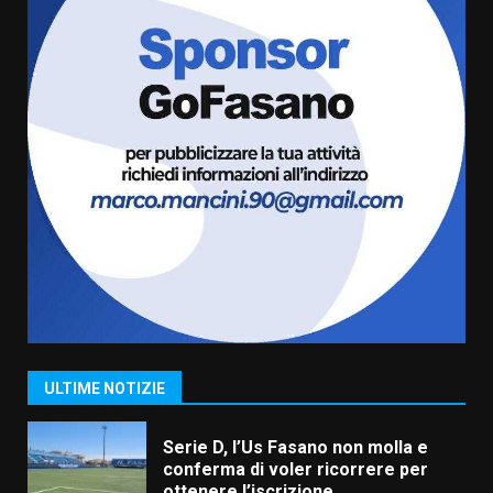
“I Contestatori: Musica di
Rivoluzione”: nuovo
appuntamento con “Fasano in
Banda”
6
7 Agosto 2026 06:05
US Fasano, Scianaro: “Profonda
amarezza per esclusione dal
campionato di calcio”
7 Agosto 2026 06:00
7
Grande successo per la “Sagra
del Pesce Spada” a Savelletri
9 Agosto 2026 07:32
1
ULTIME NOTIZIE
Serie D, l’Us Fasano non molla e
conferma di voler ricorrere per
ottenere l’iscrizione