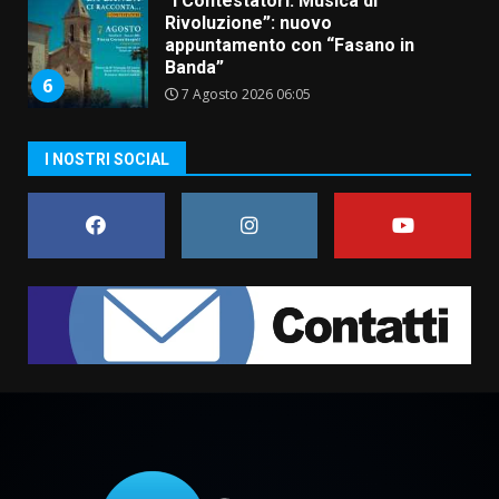
“I Contestatori: Musica di
Rivoluzione”: nuovo
appuntamento con “Fasano in
Banda”
6
7 Agosto 2026 06:05
US Fasano, Scianaro: “Profonda
I NOSTRI SOCIAL
amarezza per esclusione dal
campionato di calcio”
7 Agosto 2026 06:00
7
Grande successo per la “Sagra
del Pesce Spada” a Savelletri
9 Agosto 2026 07:32
1
Serie D, l’Us Fasano non molla e
conferma di voler ricorrere per
ottenere l’iscrizione